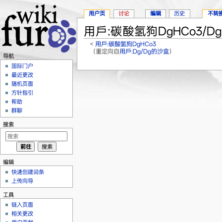
用户页
讨论
编辑
历史
不转
用戶:碳酸氢狗DgHCo3/D
<
用戶:碳酸氢狗DgHCo3
（重定向自
用戶:Dg/Dg的沙盒
）
导航
跳转至：
导航
、
搜索
国际门户
最近更改
随机页面
方针指引
帮助
群聊
搜索
编辑
快速创建词条
上传向导
工具
链入页面
相关更改