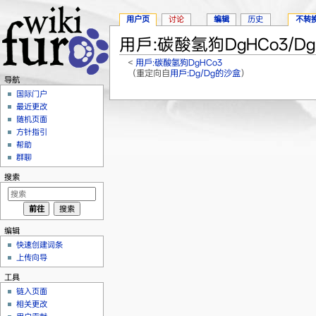
用户页
讨论
编辑
历史
不转
用戶:碳酸氢狗DgHCo3/D
<
用戶:碳酸氢狗DgHCo3
（重定向自
用戶:Dg/Dg的沙盒
）
导航
跳转至：
导航
、
搜索
国际门户
最近更改
随机页面
方针指引
帮助
群聊
搜索
编辑
快速创建词条
上传向导
工具
链入页面
相关更改