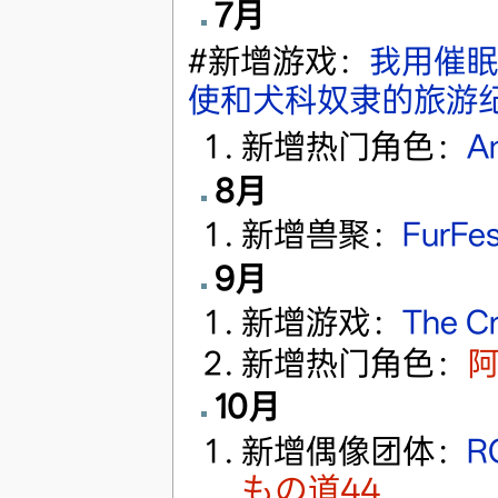
7月
‎#新增游戏：
我用催眠
使和犬科奴隶的旅游
新增热门角色：
A
8月
新增兽聚：
FurF
9月
新增游戏：
The C
新增热门角色：
10月
新增偶像团体：
R
もの道44