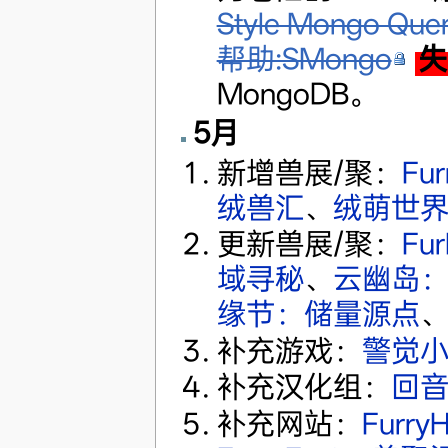
Style Mongo Q
帮助:SMongo
失
MongoDB。
5月
新增兽展/聚：
Fur
绒兽汇
、
绒萌世
更新兽展/聚：
Fu
域寻秘
、
云幽岛
缘节：储量源点
补充游戏：
警觉
补充汉化组：
回
补充网站：
Furr