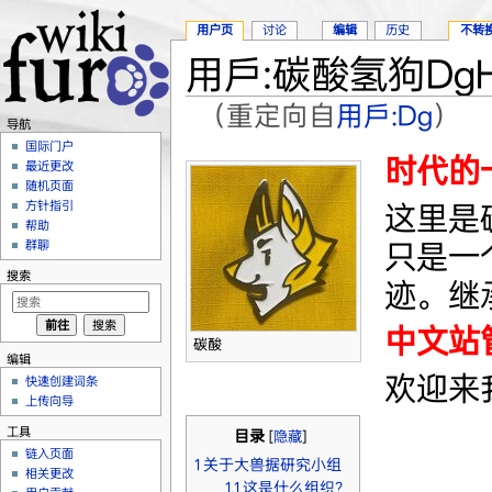
用户页
讨论
编辑
历史
不转
用戶:碳酸氢狗DgH
（重定向自
用戶:Dg
）
导航
跳转至：
导航
、
搜索
国际门户
时代的
最近更改
随机页面
方针指引
这里是
帮助
只是一
群聊
搜索
迹。继
中文站管
碳酸
编辑
欢迎来
快速创建词条
上传向导
工具
目录
[
隐藏
]
链入页面
1
关于大兽据研究小组
相关更改
1.1
这是什么组织？