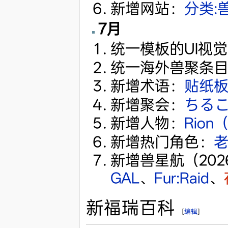
新增网站：
分类:
7月
统一模板的UI视
统一海外兽聚条目
新增术语：
贴纸
新增聚会：
ちる
新增人物：
Rio
新增热门角色：
新增兽星航（20
GAL
、
Fur:Raid
、
新福瑞百科
[
编辑
]