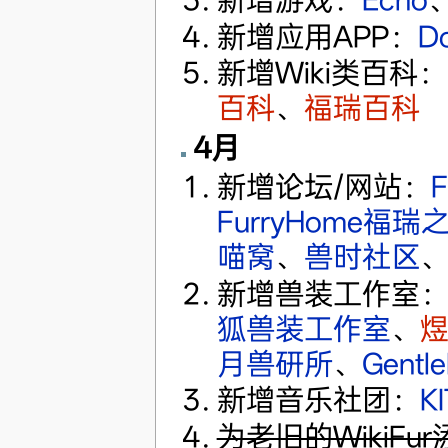
新增应用APP：
D
新增Wiki类百科：
百科
、
福瑞百科
4月
新增论坛/网站：
F
FurryHome福瑞
喵窝
‎、
兽时社区
新增兽装工作室
狐兽装工作室
、
月兽研所
、
Gent
新增音乐社团：
KI
为老旧的WikiF