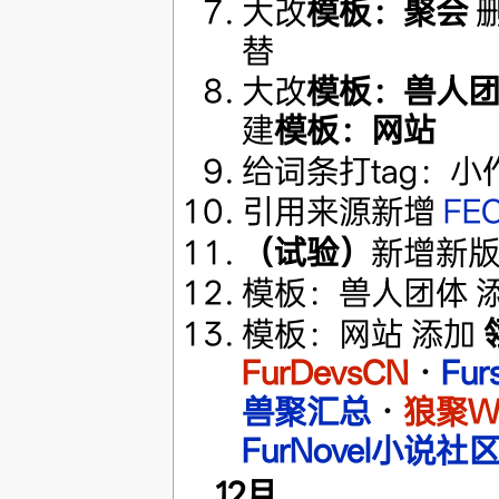
大改
模板：聚会
替
大改
模板：兽人
建
模板：网站
给词条打tag：
引用来源新增
FE
（试验）
新增新
模板：兽人团体 
模板：网站 添加
FurDevsCN
·
Fu
兽聚汇总
·
狼聚Wol
FurNovel小说社
12月