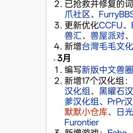
已抢救并修复的
爪社区
、
Furry
更新优化
CCFU
、
兽汇
、
兽屋派对
新增
台灣毛毛文
3月
编写
新版中文兽
新增17个汉化组：
汉化组
、
黑曜石
爹汉化组
、
PrPr
默默小仓库
、
日
Furontier
新增游戏：
Echo