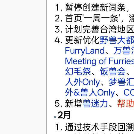
暂停创建新词条
首页'一周一条'，添
计划完善台湾地
更新优化
野兽大
FurryLand
、
万兽
Meeting of Furrie
幻毛祭
、
饭兽会
人外Only
、
梦兽
外&兽人Only
、
C
新增
兽迷力
、
帮助
2月
通过技术手段回溯F