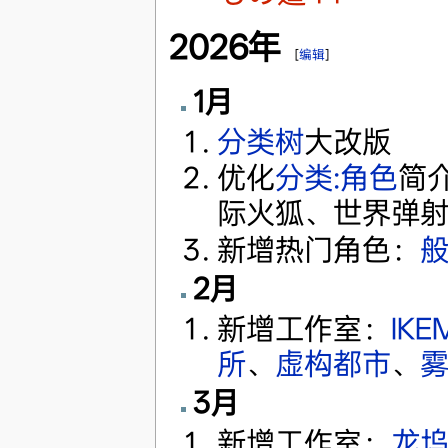
2026年
[
编辑
]
1月
分类树
大改版
优化
分类:角色
简
际火狐、世界弹
新增热门角色：
般
2月
新增工作室：
IKE
所
、
虚构都市
、
3月
新增工作室：
龙