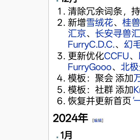
清除冗余词条，
新增
雪绒花
、
桂
汇京
、
长安寻兽
FurryC.D.C.
、
幻
更新优化
CCFU
、
FurryGooo
、
北极
模板：聚会 添加
模板：社群 添加
K
恢复并更新首页
'
2024年
[
编辑
]
1月