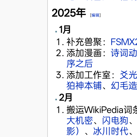
2025年
[
编辑
]
1月
补充兽聚：
FSMX
添加漫画：
诗词
序之后
添加工作室：
爻
狛神本铺
、
幻毛
2月
搬运WikiPedia
大机密
、
闪电狗
影）
、
冰川时代