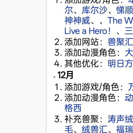
尔
、
库尔沙
、
悌顺
神神威
、、
The W
Live a Hero！
、
三
添加网站：
兽聚
添加动漫角色：
其他优化：
明日
12月
添加游戏/角色：
添加动漫角色：
格西
补充兽聚：
涛声
毛
、
绒兽汇
、
福