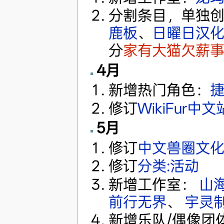
分割条目，单独
鹿板
、
日曜日汉
分
家有大猫欠薪
4月
新增热门角色：
捷
修订
WikiFur中
5月
修订
中文兽圈文
修订
分类:活动
新增工作室：
山
前行无界
、
宇灵
新增乐队/偶像团