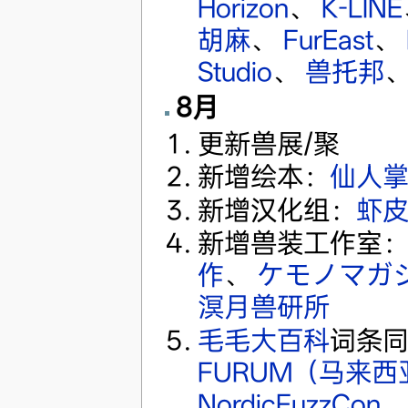
Horizon
、
K-LINE
胡麻
、
FurEast
、
Studio
、
兽托邦
8月
更新兽展/聚
新增绘本：
仙人
新增汉化组：
虾
新增兽装工作室
作
、
ケモノマガ
溟月兽研所
毛毛大百科
词条
FURUM（马来西
NordicFuzzCon