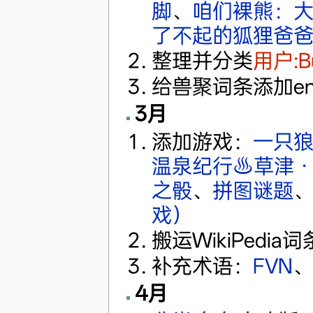
脚
、
咱们裸熊：
了不起的狐狸爸
整理并分类
用户:Bu
给兽聚词条添加en.
3月
添加游戏：
一只
温泉纪行♨草津
之骰
、
拼图谜题
戏）
搬运WikiPedia
补充术语：
FVN
、
4月