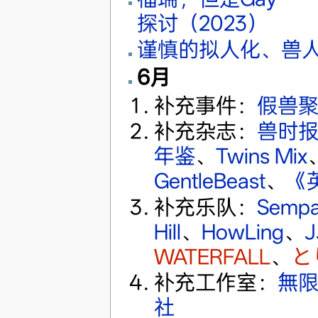
探讨（2023）
谨慎的拟人化、兽人
6月
补充事件：
假兽
补充杂志：
兽时
年鉴
、
Twins Mix
GentleBeast
、
《
补充乐队：
Semp
Hill
、
HowLing
、
J
WATERFALL
、
と
补充工作室：
無
社