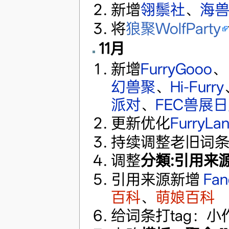
新增
翎鬃社
、
海
将
狼聚WolfParty
11月
新增
FurryGooo
、
幻兽聚
、
Hi-Furry
派对
、
FEC兽展
更新优化
FurryLa
持续调整老旧词
调整
分類:引用来
引用来源新增
Fa
百科
、
萌娘百科
给词条打tag：