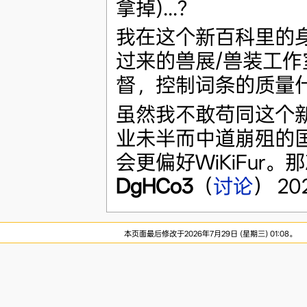
拿掉)...?
我在这个新百科里的身
过来的兽展/兽装工作
督，控制词条的质量
虽然我不敢苟同这个
业未半而中道崩殂的国
会更偏好WiKiFur。那
DgHCo3
（
讨论
） 20
本页面最后修改于2026年7月29日 (星期三) 01:08。