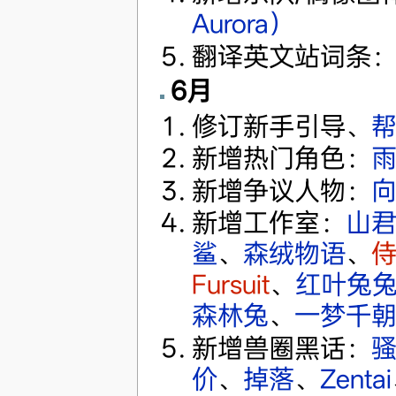
Aurora）
翻译英文站词条
6月
修订新手引导、
帮
新增热门角色：
新增争议人物：
向
新增工作室：
山
鲨
、
森绒物语
、
Fursuit
、
红叶兔
森林兔
、
一梦千
新增兽圈黑话：
价
、
掉落
、
Zentai