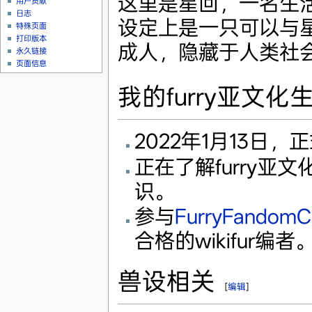
这里是星回，一名生活
用户贡献
日志
设定上是一只可以与
特殊页面
打印版本
成人，隐藏于人类社
永久链接
页面信息
我的furry亚文化
2022年1月13日
正在了解furry亚文
识。
参与
FurryFandomC
合格的wikifur编者
兽设相关
[
编辑
]