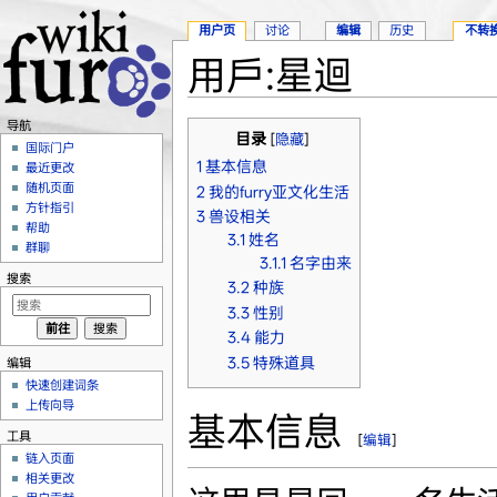
用户页
讨论
编辑
历史
不转
用戶:星迴
跳转至：
导航
、
搜索
导航
目录
[
隐藏
]
国际门户
1
基本信息
最近更改
随机页面
2
我的furry亚文化生活
方针指引
3
兽设相关
帮助
3.1
姓名
群聊
3.1.1
名字由来
搜索
3.2
种族
3.3
性别
3.4
能力
3.5
特殊道具
编辑
快速创建词条
上传向导
基本信息
工具
[
编辑
]
链入页面
相关更改