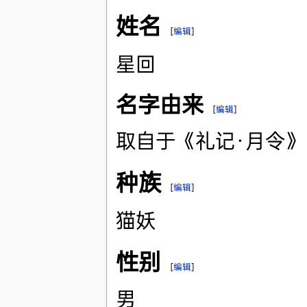
姓名
[
编辑
]
星回
名字由来
[
编辑
]
取自于《礼记·月令》
种族
[
编辑
]
猫妖
性别
[
编辑
]
男