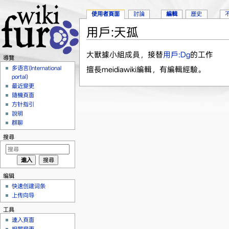
使用者頁面
討論
編輯
歷史
用戶:天孤
跳到：
導覽
、
搜尋
大獸據小組成員，接替
用戶:Dg
的工作
導覽
多语言(International
擅長meidiawiki編輯，有編輯經驗。
portal)
最近變更
隨機頁面
方针指引
說明
群聊
搜尋
编辑
快速创建词条
上传向导
工具
連入頁面