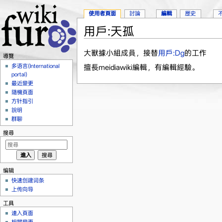
使用者頁面
討論
編輯
歷史
用戶:天孤
跳轉到：
導覽
、
搜尋
大獸據小組成員，接替
用戶:Dg
的工作
導覽
多语言(International
擅長meidiawiki編輯，有編輯經驗。
portal)
最近變更
隨機頁面
方针指引
說明
群聊
搜尋
编辑
快速创建词条
上传向导
工具
連入頁面