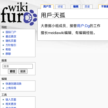
用户页
讨论
编辑
历史
不转
用戶:天孤
跳转至：
导航
、
搜索
大兽据小组成员，接替
用户:Dg
的工作
导航
国际门户
擅长meidiawiki编辑，有编辑经验。
最近更改
随机页面
方针指引
帮助
群聊
搜索
编辑
快速创建词条
上传向导
工具
链入页面
相关更改