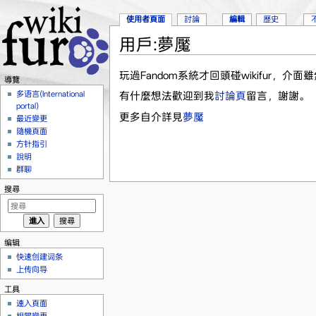
使用者頁面
討論
編輯
歷史
用戶:夢魘
跳轉到：
導覽
、
搜尋
玩過Fandom系統才回頭碰wikifur，
導覽
多语言(International
有什麼想法歡迎到我
討論頁
留言，謝謝。
portal)
更多自介詳見
夢魘
最近變更
隨機頁面
方针指引
說明
群聊
搜尋
编辑
快速创建词条
上传向导
工具
連入頁面