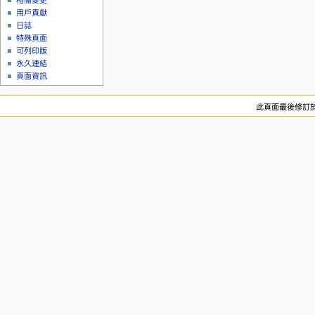
相關變更
用戶貢獻
日誌
特殊頁面
可列印版
永久連結
頁面資訊
此頁面最後修訂於 2