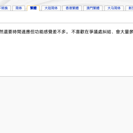
不转换
简体
繁體
大陆简体
香港繁體
澳門繁體
大马简体
新
介面雖然還要時間適應但功能感覺差不多。 不喜歡在爭議處糾結、會大量參考