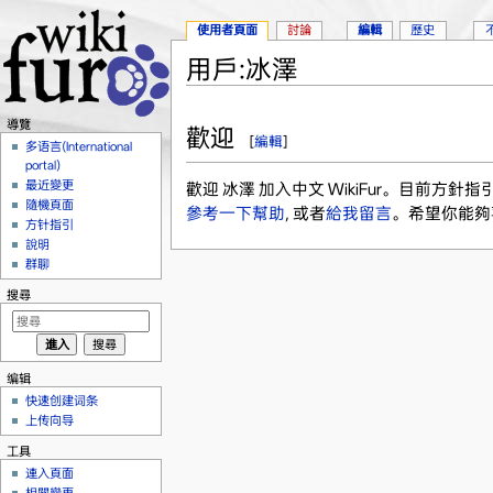
使用者頁面
討論
編輯
歷史
用戶:冰澤
跳轉到：
導覽
、
搜尋
導覽
歡迎
[
編輯
]
多语言(International
portal)
最近變更
歡迎 冰澤 加入中文 WikiFur。目前方
隨機頁面
參考一下幫助
, 或者
給我留言
。希望你能夠喜
方针指引
說明
群聊
搜尋
编辑
快速创建词条
上传向导
工具
連入頁面