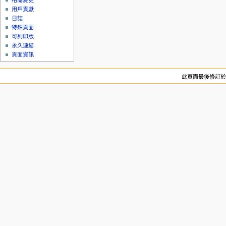
相關變更
用戶貢獻
日誌
特殊頁面
可列印版
永久連結
頁面資訊
此頁面最後修訂於 20