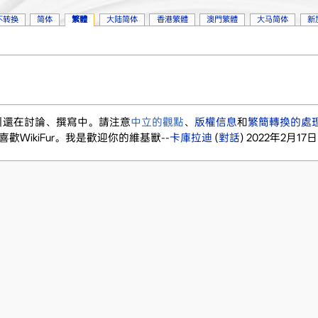
不转换
简体
繁體
大陆简体
香港繁體
澳門繁體
大马简体
新
針指引還在討論、撰寫中。請注意
中立的觀點
、
版權信息
和
繁簡轉換的處
歡WikiFur。我是歡迎你的維基獸--
卡庫拉迪
(
對話
) 2022年2月17日 