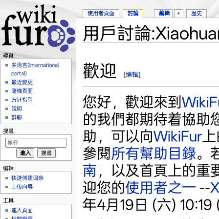
使用者頁面
討論
編輯
+
歷史
用戶討論:Xiaohua
跳到：
導覽
、
搜尋
導覽
歡迎
多语言(International
portal)
[
編輯
]
最近變更
隨機頁面
您好，歡迎來到
WikiF
方针指引
說明
的我們都期待着協助
群聊
搜尋
助，可以向
WikiFur
上
參閱
所有幫助目錄
。
南
，以及首頁上的重
编辑
快速创建词条
迎您的
使用者之一
--
X
上传向导
年4月19日 (六) 10:19 
工具
連入頁面