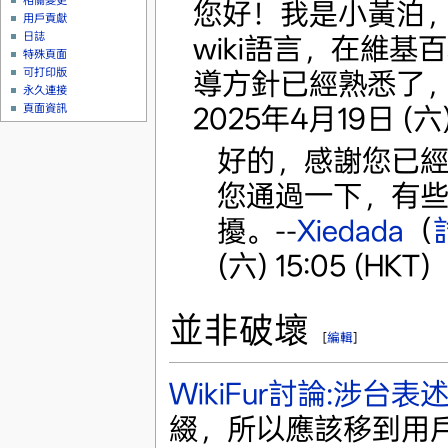
相關變更
您好！我是小黃泊，之
用戶貢獻
日誌
wiki語言，在維
特殊頁面
可打印版
導方針已經熟悉了，
永久連接
2025年4月19日 (六) 
頁面資訊
好的，感謝您已經
您通過一下，有些事
擾。--
Xiedada
（
(六) 15:05 (HKT)
並非破壞
[
編輯
]
WikiFur討論:涉台表
綴，所以應該移到用