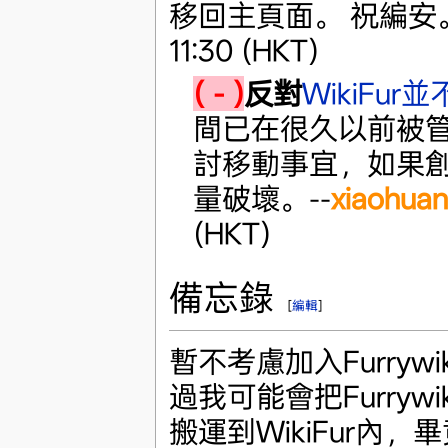
移回主頁面。 祝編安
11:30 (HKT)
(－)
反對
WikiFu
間已在很久以前被
討移動事宜，如果
量破壞。--
xiaohua
(HKT)
備忘錄
[
編輯
]
暫不考慮加入Furrywi
過我可能會把Furrywi
搬運到WikiFur內