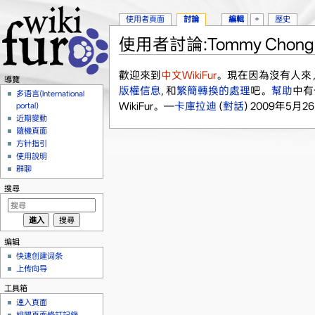
使用者頁面
討論
編輯
+
歷史
使用者討論:Tommy Chong
跳轉到：
導覽
、
搜尋
歡迎來到
中文WikiFur
。現在因為沒有人來
導覽
版權信息
, 和
繁簡轉換的處理
吧。
幫助
中有
多语言(International
WikiFur。—
卡庫拉迪
(
對話
) 2009年5月26日
portal)
近期變動
隨機頁面
方针指引
使用說明
群聊
搜尋
编辑
快速创建词条
上传向导
工具箱
連入頁面