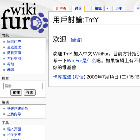
用户页
讨论
编辑
+
历史
不
用戶討論:TmY
跳转至：
导航
、
搜索
导航
欢迎
[
编辑
]
国际门户
最近更改
随机页面
欢迎 TmY 加入中文 WikiFur。目前
方针指引
考一下
WikiFur是什么
吧。如果编辑上有不
帮助
你的维基兽
群聊
卡库拉迪
(
对话
) 2009年7月14日 (二) 15:13
搜索
编辑
快速创建词条
上传向导
工具
链入页面
相关更改