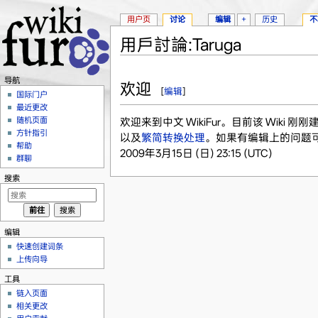
用户页
讨论
编辑
+
历史
不
用戶討論:Taruga
跳转至：
导航
、
搜索
导航
欢迎
[
编辑
]
国际门户
最近更改
随机页面
欢迎来到中文 WikiFur。目前该 Wik
方针指引
以及
繁简转换处理
。如果有编辑上的问题
帮助
2009年3月15日 (日) 23:15 (UTC)
群聊
搜索
编辑
快速创建词条
上传向导
工具
链入页面
相关更改