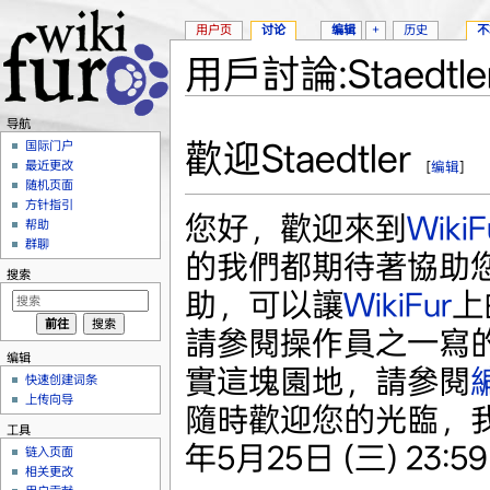
用户页
讨论
编辑
+
历史
不
用戶討論:Staedtle
跳转至：
导航
、
搜索
导航
歡迎Staedtler
国际门户
最近更改
[
编辑
]
随机页面
方针指引
您好，歡迎來到
WikiF
帮助
群聊
的我們都期待著協助
搜索
助，可以讓
WikiFur
上
請參閱操作員之一寫
编辑
實這塊園地，請參閱
快速创建词条
上传向导
隨時歡迎您的光臨，
工具
年5月25日 (三) 23:59 
链入页面
相关更改