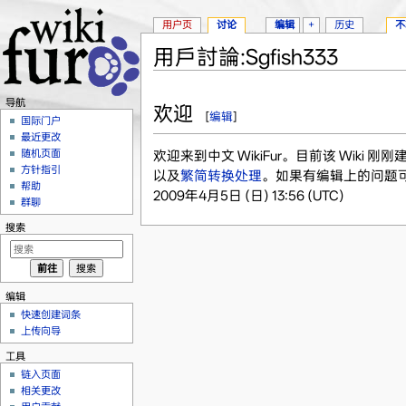
用户页
讨论
编辑
+
历史
不
用戶討論:Sgfish333
跳转至：
导航
、
搜索
导航
欢迎
[
编辑
]
国际门户
最近更改
随机页面
欢迎来到中文 WikiFur。目前该 Wik
方针指引
以及
繁简转换处理
。如果有编辑上的问题
帮助
2009年4月5日 (日) 13:56 (UTC)
群聊
搜索
编辑
快速创建词条
上传向导
工具
链入页面
相关更改