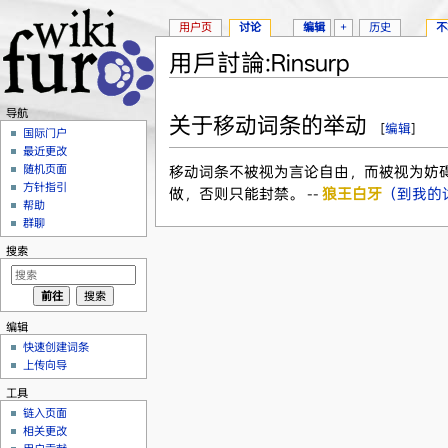
用户页
讨论
编辑
+
历史
不
用戶討論:Rinsurp
跳转至：
导航
、
搜索
导航
关于移动词条的举动
[
编辑
]
国际门户
最近更改
随机页面
移动词条不被视为言论自由，而被视为妨
方针指引
做，否则只能封禁。 --
狼王白牙
（到我的
帮助
群聊
搜索
编辑
快速创建词条
上传向导
工具
链入页面
相关更改