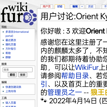
用户页
讨论
编辑
+
历史
不
用户讨论:Orient Ky
跳转至：
导航
、
搜索
导航
你好嗷 : 3 欢迎
Orient 
多语言(International
portal)
感谢您在这里注册了
最近更改
随机页面
内的麒麟太多了，不知
方针指引
帮助
的我们都期待着协助
群聊
搜索
助，可以让
WikiFur
上
请参阅
帮助目录
、若
引
、以及首页上的重
编辑
快速创建词条
的
管理员之一
--
狼王
上传向导
工具
🐾 2022年4月14日 (四)
链入页面