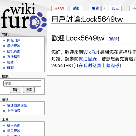
用户页
讨论
编辑
+
历史
不
用戶討論:Lock5649tw
跳转至：
导航
、
搜索
导航
歡迎 Lock5649tw
[
编辑
]
国际门户
最近更改
随机页面
您好，歡迎來到
WikiFur
! 感謝您在這裡
方针指引
知識，請參閱
幫助目錄
、若您想要充實這
帮助
23:44 (HKT) (
在我對話頁上蓋肉球
)
群聊
搜索
编辑
快速创建词条
上传向导
工具
链入页面
相关更改