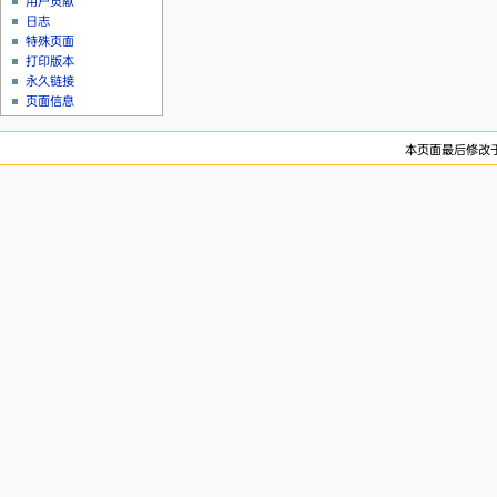
用户贡献
日志
特殊页面
打印版本
永久链接
页面信息
本页面最后修改于20