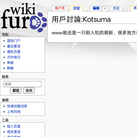
用户页
讨论
编辑
+
历史
不
用戶討論:Kotsuma
跳转至：
导航
、
搜索
www我还是一只刚入坑的萌新，很多地方
导航
国际门户
最近更改
随机页面
方针指引
帮助
群聊
搜索
编辑
快速创建词条
上传向导
工具
链入页面
相关更改