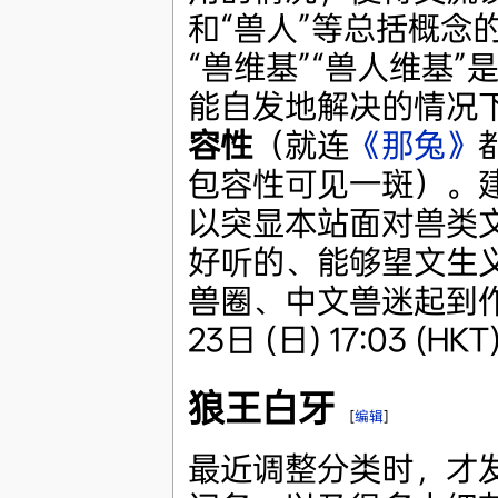
和“兽人”等总括概念
“兽维基”“兽人维基
能自发地解决的情况
容性
（就连
《那兔》
包容性可见一斑）。
以突显本站面对兽类
好听的、能够望文生
兽圈、中文兽迷起到作
23日 (日) 17:03 (HKT
狼王白牙
[
编辑
]
最近调整分类时，才发