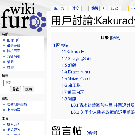
用户页
讨论
编辑
+
历史
不
用戶討論:Kakurad
跳转至：
导航
、
搜索
导航
目录
[
隐藏
]
国际门户
1
留言帖
最近更改
随机页面
1.1
Kakurady
方针指引
1.2
StrayingSpirit
帮助
1.3
幻貓
群聊
1.4
Draco-runan
搜索
1.5
Naive_Carol
1.6
虫苯孢
1.7
狼王白牙
编辑
1.8
咖麒
快速创建词条
1.8.1
请求封禁海苔納豆 并回退其
上传向导
1.8.2
关于个人除名政策的适用范畴
工具
链入页面
留言帖
相关更改
[
编辑
]