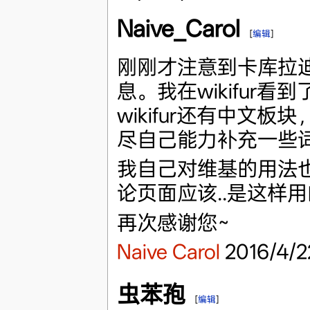
Naive_Carol
[
编辑
]
刚刚才注意到卡库拉
息。我在wikifur
wikifur还有中文
尽自己能力补充一些词条
我自己对维基的用法
论页面应该..是这样
再次感谢您~
Naive Carol
2016/4/2
虫苯孢
[
编辑
]