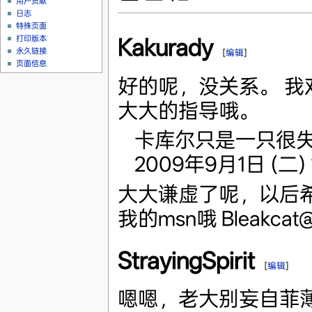
用户贡献
日志
特殊页面
打印版本
Kakurady
永久链接
[
编辑
]
页面信息
好的呢，没关系。 我
大大的指导哦。
卡库尔只是一只很
2009年9月1日 (二) 1
大大谦虚了呢，以后
我的msn哦 Bleakcat
StrayingSpirit
[
编辑
]
嗯嗯，老大别妄自菲