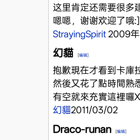
这里肯定还需要很多
嗯嗯，谢谢欢迎了哦:]
StrayingSpirit
2009年1
幻貓
[
编辑
]
抱歉現在才看到卡庫拉
然後又花了點時間熟悉維基
有空就來充實這裡囉X
幻貓
2011/03/02
Draco-runan
[
编辑
]