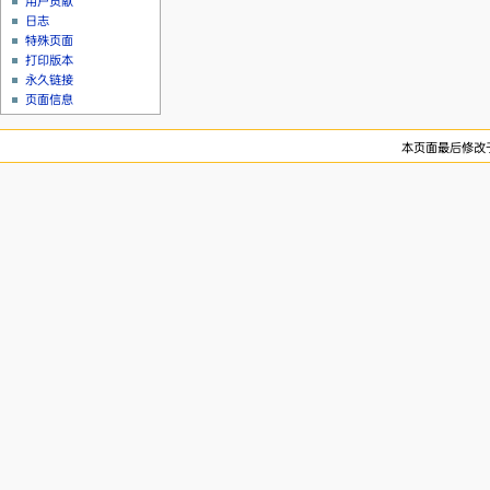
用户贡献
日志
特殊页面
打印版本
永久链接
页面信息
本页面最后修改于2