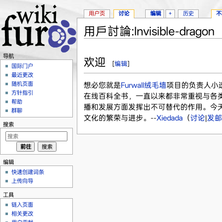
用户页
讨论
编辑
+
历史
不
用戶討論:Invisible-dragon
跳转至：
导航
、
搜索
导航
欢迎
[
编辑
]
国际门户
最近更改
随机页面
想必您就是
Furwall绒毛墙
项目的负责人小透
方针指引
在线百科全书，一直以来都非常重视与各
帮助
播和发展方面发挥出不可替代的作用。今天，
群聊
文化的繁荣与进步。--
Xiedada
（
讨论
|
发邮
搜索
编辑
快速创建词条
上传向导
工具
链入页面
相关更改