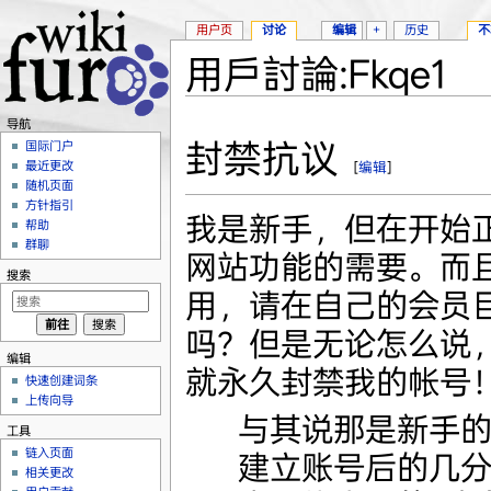
用户页
讨论
编辑
+
历史
不
用戶討論:Fkqe1
跳转至：
导航
、
搜索
导航
封禁抗议
国际门户
最近更改
[
编辑
]
随机页面
方针指引
我是新手，但在开始正式
帮助
群聊
网站功能的需要。而
搜索
用，请在自己的会员
吗？但是无论怎么说
编辑
就永久封禁我的帐号！Fkq
快速创建词条
上传向导
与其说那是新手
工具
链入页面
建立账号后的几
相关更改