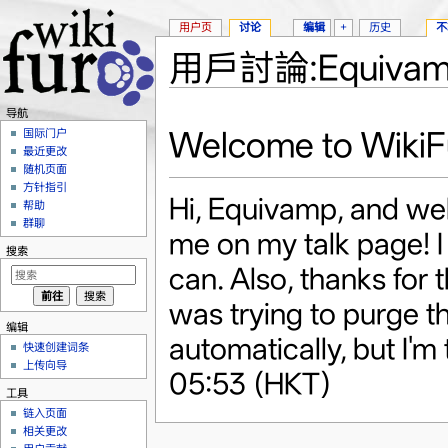
用户页
讨论
编辑
+
历史
不
用戶討論:Equiva
跳转至：
导航
、
搜索
导航
Welcome to WikiF
国际门户
最近更改
随机页面
方针指引
Hi, Equivamp, and wel
帮助
群聊
me on my talk page! I 
搜索
can. Also, thanks for 
was trying to purge t
编辑
automatically, but I'm
快速创建词条
上传向导
05:53 (HKT)
工具
链入页面
相关更改