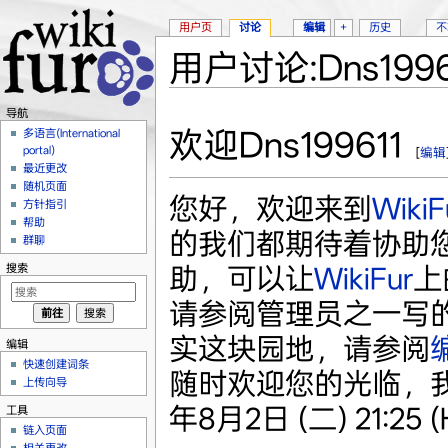
用户页
讨论
编辑
+
历史
不
用户讨论:Dns1996
跳转至：
导航
、
搜索
导航
欢迎Dns199611
多语言(International
portal)
[
编辑
最近更改
随机页面
您好，欢迎来到
WikiF
方针指引
帮助
的我们都期待着协助
群聊
搜索
助，可以让
WikiFur
上
请参阅管理员之一写
实这块园地，请参阅
编辑
快速创建词条
随时欢迎您的光临，
上传向导
年8月2日 (二) 21:25 (H
工具
链入页面