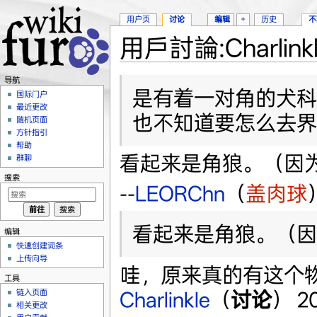
用户页
讨论
编辑
+
历史
不
用戶討論:Charlink
跳转至：
导航
、
搜索
导航
是有着一对角的犬科
国际门户
最近更改
也不知道要怎么去界
随机页面
方针指引
帮助
看起来是角狼。（因
群聊
搜索
--
LEORChn
（
盖肉球
看起来是角狼。（因
编辑
快速创建词条
上传向导
哇，原来真的有这个物
工具
Charlinkle
（
讨论
） 2
链入页面
相关更改