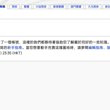
转换
简体
繁體
大陆简体
香港繁體
澳門繁體
大马简体
新
註冊了一個帳號，這裡的我們都期待著協助您了解屬於同好的一些知識
寫的
新手指南
。當您想要動手充實這塊園地時，請參閱
編輯指南
、
23:35 (HKT)