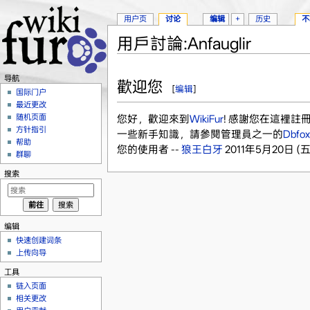
用户页
讨论
编辑
+
历史
不
用戶討論:Anfauglir
跳转至：
导航
、
搜索
导航
歡迎您
[
编辑
]
国际门户
最近更改
随机页面
您好，歡迎來到
WikiFur
! 感謝您在這裡
方针指引
一些新手知識，請參閱管理員之一的
Dbfox
帮助
您的使用者 --
狼王白牙
2011年5月20日 (五) 
群聊
搜索
编辑
快速创建词条
上传向导
工具
链入页面
相关更改