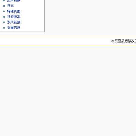
用户贡献
日志
特殊页面
打印版本
永久链接
页面信息
本页面最后修改于20