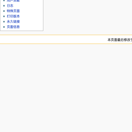
用户贡献
日志
特殊页面
打印版本
永久链接
页面信息
本页面最后修改于20