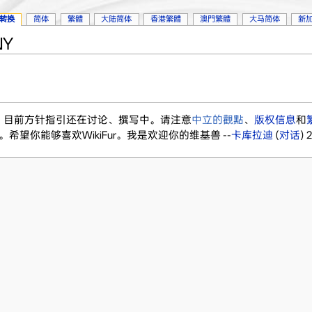
转换
简体
繁體
大陆简体
香港繁體
澳門繁體
大马简体
新
NY
ikiFur。目前方针指引还在讨论、撰写中。请注意
中立的觀點
、
版权信息
和
。希望你能够喜欢WikiFur。我是欢迎你的维基兽 --
卡库拉迪
(
对话
) 