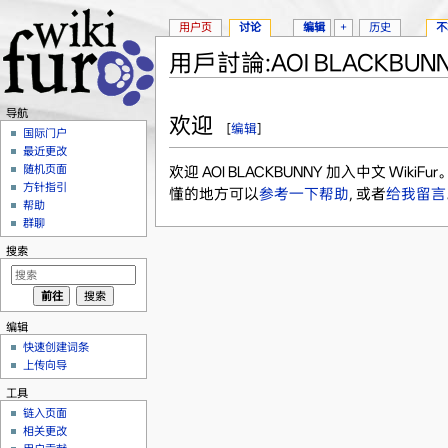
用户页
讨论
编辑
+
历史
不
用戶討論:AOI BLACKBUN
跳转至：
导航
、
搜索
导航
欢迎
[
编辑
]
国际门户
最近更改
随机页面
欢迎 AOI BLACKBUNNY 加入中文 W
方针指引
懂的地方可以
参考一下帮助
, 或者
给我留言
帮助
群聊
搜索
编辑
快速创建词条
上传向导
工具
链入页面
相关更改