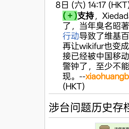
8日 (六) 14:17 (HKT
(＋)
支持
，Xie
了，当年臭名昭
行动
导致了维基
再让wikifur也变
接已经被中国移
警钟了，至少不能让
现。--
xiaohuang
(HKT)
涉台问题历史存
這個頁