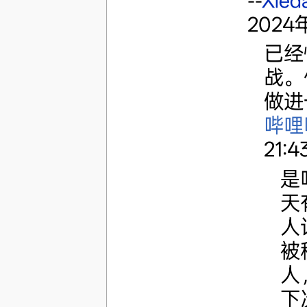
--
Xied
2024年
已经
战。
做进
哔哩
21:4
是
天
人
被
人
下