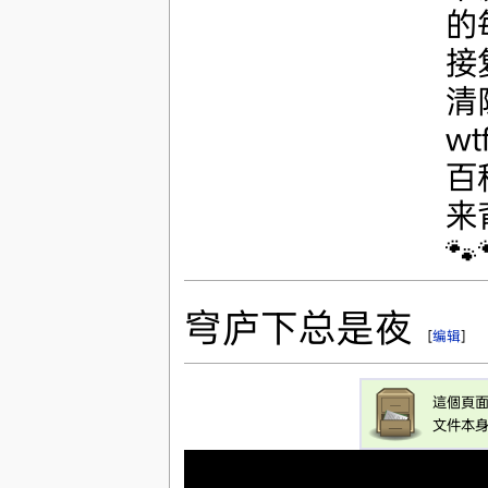
的
接
清
w
百
来
🐾
穹庐下总是夜
[
编辑
]
這個頁
文件本