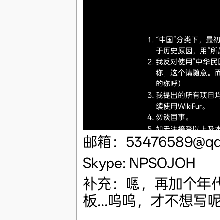
“中国”分类下，最
于历史原因，用“所
我反对使用“中华民
称，这个请随意。
的称呼）
我提出的所有项目
续使用WikiFur。
勿谈国事。
如无法接受以上及
邮箱：53476589@qq
如无视以上及本条
Skype: NPSOJOH
补充：嗯，再加个年
板...呜呜，才不想写