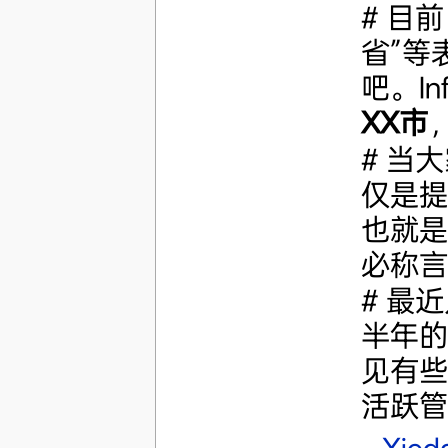
# 目
省”等
吧。Inf
XX市
# 当
仅是提
也就是
必称言
# 最
半年的
见有些
活跃管