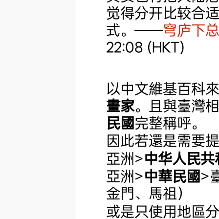
觉得分开比较合
式。——
穹庐下
22:08 (HKT)
以中文維基百科
畫家
。且與臺灣
民國
完整稱呼。
因此若還是需要
亞洲>
中华人民共
亞洲>
中華民國
>
金門、馬祖）
或是只使用地區