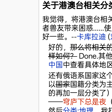
关于港澳台相关分
我觉得，将港澳台相
者兽友带来困惑……使
好一些。--
卡库拉迪
(
好的，
那么将相关的“
样如何？
Done.
中国
中查看具体地区
还有俄语系国家这个
以
国家
国籍分类为
的再加一层分类了
——
穹庐下总是夜
然后
分类:地理
，我