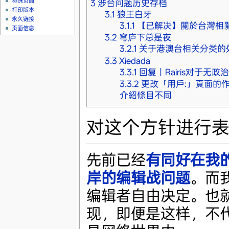
特殊页面
3
涉台问题历史存档
打印版本
3.1
狼王白牙
永久链接
3.1.1
【已解决】關於台灣相
页面信息
3.2
穹庐下总是夜
3.2.1
关于港澳台相关分类的
3.3
Xiedada
3.3.1
回复丨Rairis对于无
3.3.2
更改「用戶:」頁面的
介紹條目不同
对这个方针进行
先前已经
有同好在我
岸的编辑战问题
。而
编辑者自由决定。也
现，即便是这样，不