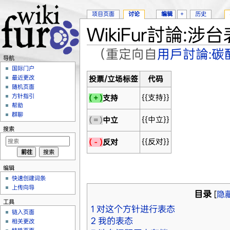
项目页面
讨论
编辑
+
历史
WikiFur討論:涉
（重定向自
用戶討論:碳
导航
跳转至：
导航
、
搜索
国际门户
最近更改
投票/立场标签
代码
随机页面
方针指引
{{支持}}
(＋)
支持
帮助
群聊
{{中立}}
(＝)
中立
搜索
{{反对}}
(－)
反对
编辑
快速创建词条
上传向导
目录
[
隐
工具
1
对这个方针进行表态
链入页面
2
我的表态
相关更改