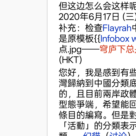
但这边怎么会这样
2020年6月17日 (三) 
补充：检查
Flayrah
是原模板{{
Infobox 
点.jpg——
穹庐下总
(HKT)
您好，我是感到有
灣歸納到中國分類
的，且目前兩岸政
型態爭端，希望能
條目的編寫。但是
「活動」的分類表