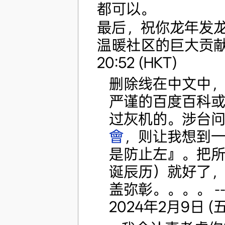
都可以。
最后，祝你龙年发
温暖社区的巨大贡献~
20:52 (HKT)
删除线在中文中
严谨的百度百科
过灰机的。涉台
會‎
，则让我想到
是防止左』。把
诞辰历）就好了
盖弥彰。。。。 -
2024年2月9日 (五)