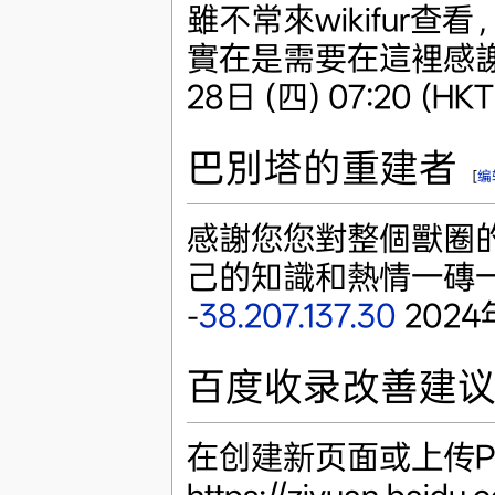
雖不常來wikifur
實在是需要在這裡感
28日 (四) 07:20 (HKT
巴別塔的重建者
[
编
感謝您您對整個獸圈
己的知識和熱情一磚一
-
38.207.137.30
2024年
百度收录改善建
在创建新页面或上传P