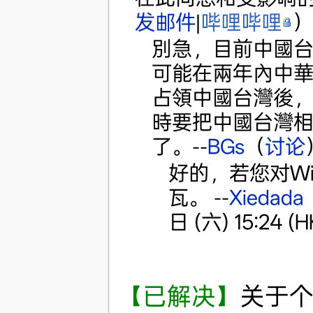
发邮件
|
哔哩哔哩
）
別急，目前中國
可能在兩年內中
占領中國台灣後
時要把中國台灣
了。--
BGs
（
讨论
好的，若您对Wi
瓦。 --
Xiedada
日 (六) 15:24 (H
【已解决】
关于