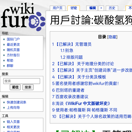
用户页
讨论
编辑
+
历史
不
用戶討論:碳酸氢狗
跳转至：
导航
、
搜索
导航
目录
[
隐藏
]
国际门户
1
【已解决】无管理员
最近更改
随机页面
1.1
别急
方针指引
1.2
排版问题
帮助
2
【已解决】 关于地理分类的讨论
群聊
3
【已解决】关于主页“创建词条”进一步改
搜索
4
【已解决】 关于分类及模板
5
匿名使用者感謝您對wikifur的貢獻！
6
巴別塔的重建者
编辑
7
百度收录改善建议
快速创建词条
8
浅谈《
WikiFur 中文版破坏史
》
上传向导
9
使用者:帕格薩斯 與 帕格薩斯 不同
工具
10
【已解决】关于个人除名政策的适用范畴
链入页面
相关更改