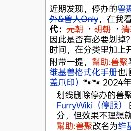
近期发现，停办的
兽
外&兽人Only
，在我
代：
元朝
·
明朝
·
清
因此是否有必要划掉
时间，在分类里加上
附带一提，
幫助:兽聚
维基兽格式化手册
也顺
盖爪印）
🐾🐾 2024年
划线删除停办的兽
FurryWiki（停服）
分，但效果不理想
幫助:兽聚
改名为
维