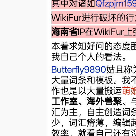
其中对诸如
Qfzpjm15
WikiFur进行破坏
海南省
IP在WikiFu
本着求知好问的态度翻
我自己个人的看法。
Butterfly9890
姑且称
大量词条和模板。我
作也是以大量搬运
萌
工作室、海外兽聚
、与
汇为主，自主创造词
少，词汇瘠薄，编辑
效率，就看自己还有