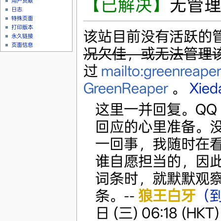
【已解决】
无管
用户贡献
日志
特殊页面
打印版本
该站目前没有活跃的
永久链接
页面信息
况欠佳，或无法管理
过
mailto:greenreape
GreenReaper
。
Xied
这里一并回复。QQ
回应的心里准备。没
一回事，我随时在
谁自愿担当的，因
词条时，就默默观察
条。--
狼王白牙
（
日 (三) 06:18 (HKT)