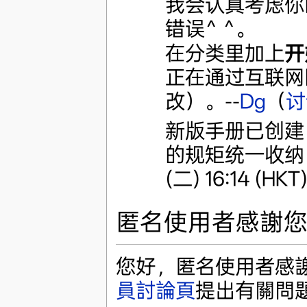
我会认真考虑你
错误^ ^。
在分类里加上
开
正在通过互联网回
改）。--
Dg
（
讨
新版手册已创建
的规矩统一收纳
(二) 16:14 (HKT
匿名使用者感謝您對w
您好，匿名使用者感謝您
員討論頁
提出有關問