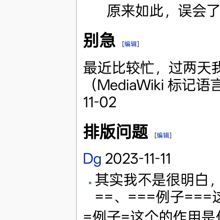
原来如此，误会
别急
[
编辑
]
最近比较忙，过两天我会来
（MediaWiki 
11-02
排版问题
[
编辑
]
Dg
2023-11-11
其实我不是很明白，
==、===例子=
=例子=这个的作用是