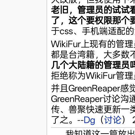
老旧，管理员的试试
了，这个要权限那个
于css、手机端适配
WikiFur上现有的管
都是台湾籍，大多数
几个大陆籍的管理员
拒绝称为WikiFur管
并且GreenReap
GreenReaper讨
传、兽聚快速更新一
了之。--
Dg
（
讨论
） 
我知道这一篇放