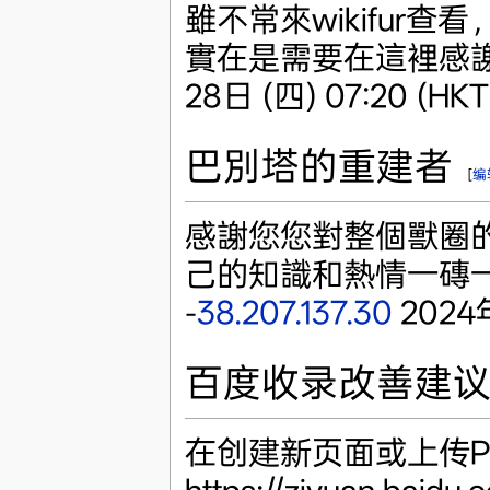
雖不常來wikifur
實在是需要在這裡感
28日 (四) 07:20 (HKT
巴別塔的重建者
[
编
感謝您您對整個獸圈
己的知識和熱情一磚一
-
38.207.137.30
2024年
百度收录改善建
在创建新页面或上传P