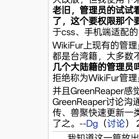
老旧，管理员的试试
了，这个要权限那个
于css、手机端适配
WikiFur上现有的管
都是台湾籍，大多数
几个大陆籍的管理员
拒绝称为WikiFur管
并且GreenReap
GreenReaper讨
传、兽聚快速更新一
了之。--
Dg
（
讨论
） 
我知道这一篇放