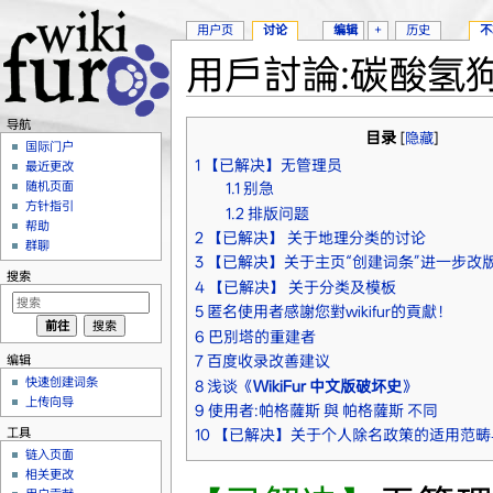
用户页
讨论
编辑
+
历史
不
用戶討論:碳酸氢狗
跳转至：
导航
、
搜索
导航
目录
[
隐藏
]
国际门户
1
【已解决】无管理员
最近更改
随机页面
1.1
别急
方针指引
1.2
排版问题
帮助
2
【已解决】 关于地理分类的讨论
群聊
3
【已解决】关于主页“创建词条”进一步改
搜索
4
【已解决】 关于分类及模板
5
匿名使用者感謝您對wikifur的貢獻！
6
巴別塔的重建者
编辑
7
百度收录改善建议
快速创建词条
8
浅谈《
WikiFur 中文版破坏史
》
上传向导
9
使用者:帕格薩斯 與 帕格薩斯 不同
工具
10
【已解决】关于个人除名政策的适用范畴
链入页面
相关更改