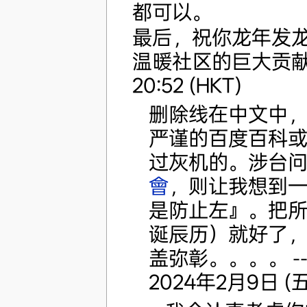
都可以。
最后，祝你龙年发
温暖社区的巨大贡献~
20:52 (HKT)
删除线在中文中
严谨的百度百科
过灰机的。涉台
會‎
，则让我想到
是防止左』。把
诞辰历）就好了
盖弥彰。。。。 -
2024年2月9日 (五)