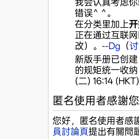
我会认真考虑你
错误^ ^。
在分类里加上
开
正在通过互联网回
改）。--
Dg
（
讨
新版手册已创建
的规矩统一收纳
(二) 16:14 (HKT
匿名使用者感謝您對w
您好，匿名使用者感謝您
員討論頁
提出有關問