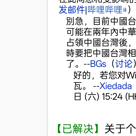
发邮件
|
哔哩哔哩
）
別急，目前中國
可能在兩年內中
占領中國台灣後
時要把中國台灣
了。--
BGs
（
讨论
好的，若您对Wi
瓦。 --
Xiedada
日 (六) 15:24 (H
【已解决】
关于