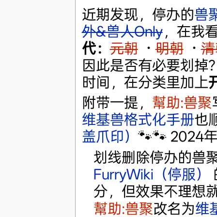
近期发现，停办的
兽
外&兽人Only
，在我
代：
元朝
·
明朝
·
清
因此是否有必要划掉
时间，在分类里加上
附带一提，
幫助:兽聚
维基兽格式化手册
也顺
盖爪印）
🐾🐾 2024年
划线删除停办的兽
FurryWiki（停服）
分，但效果不理想
幫助:兽聚
改名为
维