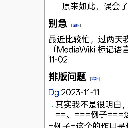
原来如此，误会
别急
[
编辑
]
最近比较忙，过两天我会来
（MediaWiki 
11-02
排版问题
[
编辑
]
Dg
2023-11-11
其实我不是很明白，
==、===例子=
=例子=这个的作用是