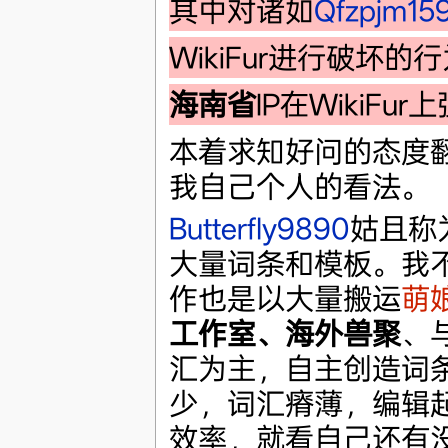
其中对诸如
Qfzpjm15
WikiFur进行破坏
海南省
IP在WikiFu
本着求知好问的态度翻
我自己个人的看法。
Butterfly9890
姑且称
大量词条和模板。我
作也是以大量搬运
萌
工作室、海外兽聚
、与
汇为主，自主创造词
少，词汇瘠薄，编辑
效率，就看自己还有