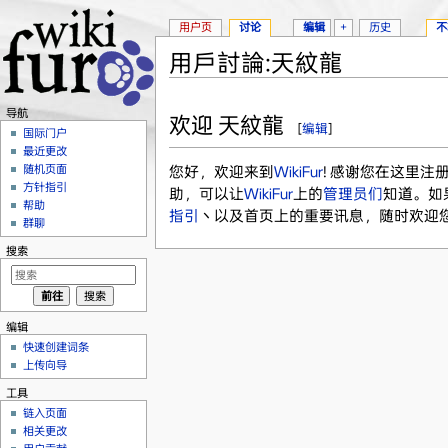
用户页
讨论
编辑
+
历史
不
用戶討論:天紋龍
跳转至：
导航
、
搜索
导航
欢迎 天紋龍
[
编辑
]
国际门户
最近更改
随机页面
您好，欢迎来到
WikiFur
! 感谢您在这里
方针指引
助，可以让
WikiFur
上的
管理员们
知道。如
帮助
指引
丶以及首页上的重要讯息，随时欢迎
群聊
搜索
编辑
快速创建词条
上传向导
工具
链入页面
相关更改