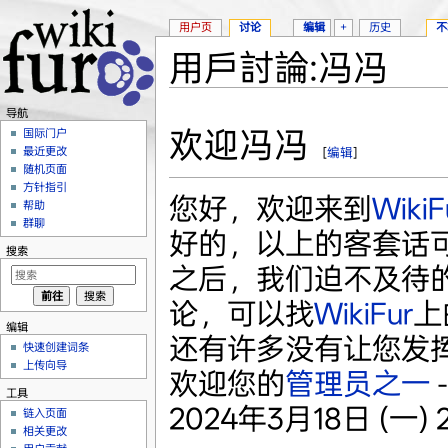
用户页
讨论
编辑
+
历史
不
用戶討論:冯冯
跳转至：
导航
、
搜索
导航
欢迎冯冯
国际门户
最近更改
[
编辑
]
随机页面
方针指引
您好，欢迎来到
WikiF
帮助
群聊
好的，以上的客套话
搜索
之后，我们迫不及待
论，可以找
WikiFur
上
编辑
还有许多没有让您发
快速创建词条
上传向导
欢迎您的
管理员之一
-
工具
2024年3月18日 (一) 20
链入页面
相关更改