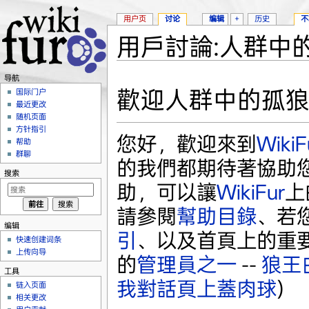
用户页
讨论
编辑
+
历史
不
用戶討論:人群中
跳转至：
导航
、
搜索
导航
歡迎人群中的孤
国际门户
最近更改
随机页面
方针指引
您好，歡迎來到
WikiF
帮助
群聊
的我們都期待著協助
搜索
助，可以讓
WikiFur
上
請參閱
幫助目錄
、若
编辑
引
、以及首頁上的重
快速创建词条
上传向导
的
管理員之一
--
狼王
工具
我對話頁上蓋肉球
)
链入页面
相关更改