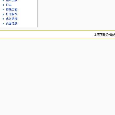
用户贡献
日志
特殊页面
打印版本
永久链接
页面信息
本页面最后修改于2