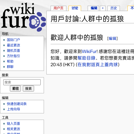
用户页
讨论
编辑
+
历史
不
用戶討論:人群中的孤狼
跳转至：
导航
、
搜索
导航
歡迎人群中的孤狼
[
编辑
]
国际门户
最近更改
随机页面
您好，歡迎來到
WikiFur
! 感謝您在這裡
方针指引
知識，請參閱
幫助目錄
、若您想要充實這
帮助
20:43 (HKT) (
在我對話頁上蓋肉球
)
群聊
搜索
编辑
快速创建词条
上传向导
工具
链入页面
相关更改