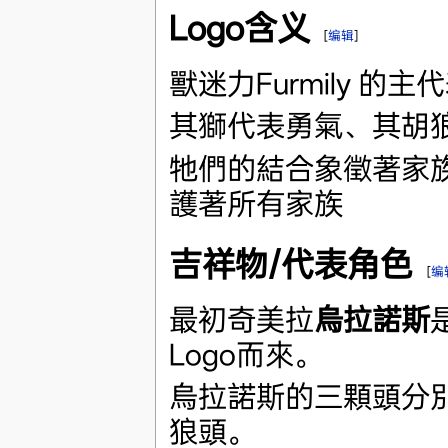
Logo含义
[
编辑
]
獸迷力Furmily 
其獅代表勇氣、其胡
牠們的結合象徵著家
護著所有家族
吉祥物/代表角色
[
编
最初奇美拉
烏拉諾斯
Logo而來。
​烏拉諾斯的三顆頭分
狼頭。