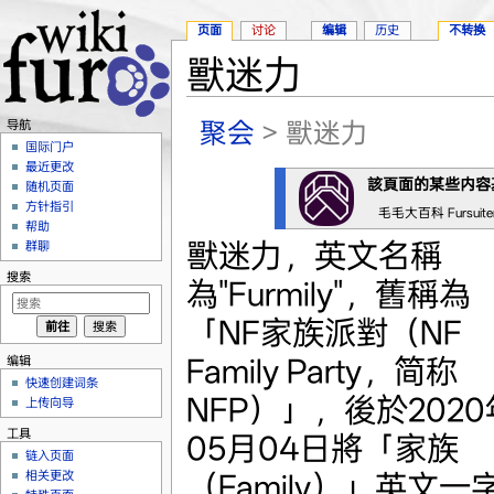
页面
讨论
编辑
历史
不转换
獸迷力
跳转至：
导航
、
搜索
聚会
> 獸迷力
导航
国际门户
最近更改
該頁面的某些内容
随机页面
方针指引
毛毛大百科 Fursuit
帮助
獸迷力，英文名稱
群聊
搜索
為"Furmily"，舊稱為
「NF家族派對（NF
Family Party，简称
编辑
快速创建词条
NFP）」，後於2020
上传向导
工具
05月04日將「家族
链入页面
相关更改
（Family）」英文一