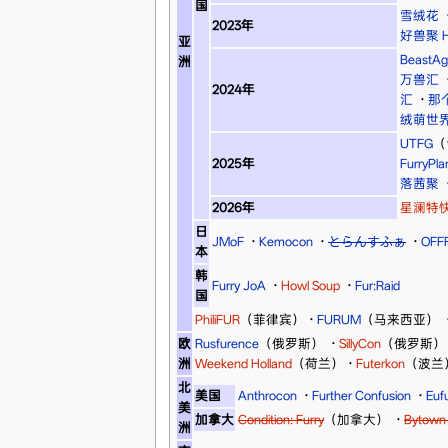
国
雪绒花
2023年
好兽聚 Hi
亚
BeastAg
洲
万兽汇
2024年
汇
·
那
绒萌世
UTFG
（
2025年
FurryPla
落茜聚
2026年
星澜特
日
JMoF
·
Kemocon
·
とらんすふぁ
·
OFF
本
韩
Furry JoA
·
Howl Soup
·
Fur:Raid
国
PhiliFUR
（菲律宾）
·
FURUM
（马来西亚）
欧
Rusfurence
（俄罗斯）
·
SillyCon
（俄罗斯）
洲
Weekend Holland
（荷兰）
·
Futerkon
（波兰
北
美国
Anthrocon
·
Further Confusion
·
Eufu
美
加拿大
Condition: Furry
（加拿大）
·
Bytown 
洲