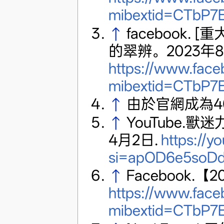
mibextid=CTbP7
↑
facebook
的翠辨。2023年8
https://www.fac
mibextid=CTbP7
↑
由於官網成為4
↑
YouTube.獸迷
4月2日.
https://y
si=apOD6e5soD
↑
Facebook.
https://www.fac
mibextid=CTbP7