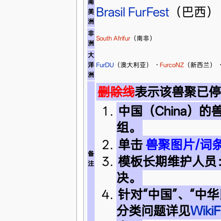
南
Brasil FurFest
（巴西
美
洲
非
South Afrifur
（南非）
洲
大
洋
FurDU
（澳大利亚）
·
FurcoNZ
（新西兰）
洲
删除线
表示该兽聚已停
中国（China）
组。
单击
兽聚图片/词
备
模板长期维护人员
注
决。
针对“中国”、“中华
分类问题详见
Wik