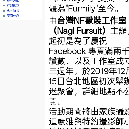
特殊页面
體為"Furmily"至今。
打印版本
永久链接
页面信息
由
台灣NF獸裝工作室
（Nagi Fursuit）
主辦
起初是為了慶祝
Facebook 專頁滿兩
讚數、以及工作室成
三週年，於2019年12
15日台北地區初次舉
迷聚會，詳細地點不
開。
活動期間將由家族攝
迪麗雅與特約攝影師