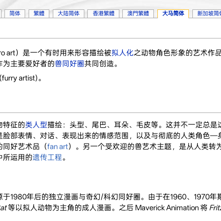
简体
繁體
大陆简体
香港繁體
澳門繁體
大马简体
新加坡简
hro art）是一个有时用来形容描绘被
拟人化
之动物角色形象的艺术作品
作为主要爱好者的
兽同好圈
共同创造。
(furry artist)。
物特征的
类人型
描绘：头型、尾巴、耳朵、毛皮等。这并不一定总是
是脸部表情、对话、表现出来的情感范围，以及与彻底的人类角色—身
的同好艺术品（
fan art
）。另一个受欢迎的兽艺术主题，是从人类转
中所运用的
遗传工程
。
1980年后的独立漫画与奇幻/科幻同好圈。由于在1960、1970年
Cat
等以拟人动物为主角的成人漫画。之后 Maverick Animation 将
Frit