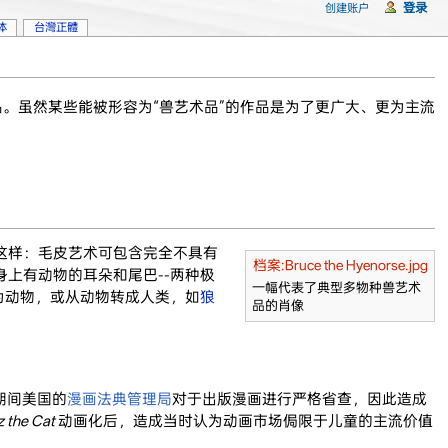
登录
创建账户
体
台灣正體
。虽然某些能被形容为“兽艺术品”的作品是为了更广大、更为主流
这样：毛皮艺术可包含完全不具有
档案:Bruce the Hyenorse.jpg
上有动物的耳朵和尾巴--两种极
一幅代表了典型多物种兽艺术
为动物，或从动物转成人类，如
狼
品的肖像
期间美国的
漫画法典管理局
对于出版漫画进行严格省查，因此造成
z the Cat
动画化后，造成当时认为动画市场侷限于儿童的主流价值