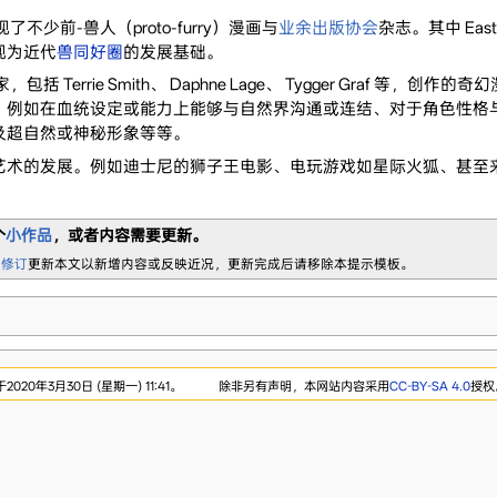
少前-兽人（proto-furry）漫画与
业余出版协会
杂志。其中 Eastm
少被视为近代
兽同好圈
的发展基础。
errie Smith、 Daphne Lage、 Tygger Graf 等，创作
。例如在血统设定或能力上能够与自然界沟通或连结、对于角色性格
及超自然或神秘形象等等。
艺术的发展。例如迪士尼的狮子王电影、电玩游戏如星际火狐、甚至
个
小作品
，或者内容需要更新。
 修订
更新本文以新增内容或反映近况，更新完成后请移除本提示模板。
20年3月30日 (星期一) 11:41。
除非另有声明，本网站内容采用
CC-BY-SA 4.0
授权