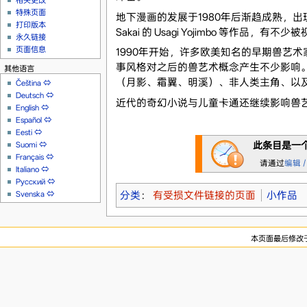
相关更改
特殊页面
地下漫画的发展于1980年后渐趋成熟，出现了不
打印版本
Sakai 的 Usagi Yojimbo 等作品，有不
永久链接
页面信息
1990年开始，许多欧美知名的早期兽艺术家，包括 T
事风格对之后的兽艺术概念产生不少影响
其他语言
（月影、霜翼、明溪）、非人类主角、以
Čeština
⇔
Deutsch
⇔
近代的奇幻小说与儿童卡通还继续影响兽
English
⇔
Español
⇔
Eesti
⇔
此条目是一
Suomi
⇔
Français
⇔
请通过
编辑 /
Italiano
⇔
Русский
⇔
分类
：
有受损文件链接的页面
小作品
Svenska
⇔
本页面最后修改于20