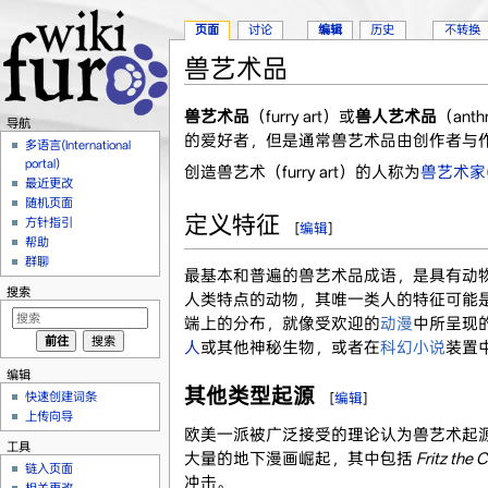
页面
讨论
编辑
历史
不转换
兽艺术品
跳转至：
导航
、
搜索
兽艺术品
（furry art）或
兽人艺术品
（ant
导航
的爱好者，但是通常兽艺术品由创作者与
多语言(International
portal)
创造兽艺术（furry art）的人称为
兽艺术家
最近更改
随机页面
定义特征
方针指引
[
编辑
]
帮助
群聊
最基本和普遍的兽艺术品成语，是具有动
搜索
人类特点的动物，其唯一类人的特征可能
端上的分布，就像受欢迎的
动漫
中所呈现
人
或其他神秘生物，或者在
科幻小说
装置
编辑
其他类型起源
快速创建词条
[
编辑
]
上传向导
欧美一派被广泛接受的理论认为兽艺术起源于
工具
大量的地下漫画崛起，其中包括
Fritz the 
链入页面
冲击。