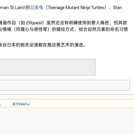
an 与 Laird 的
忍者龟
（Teenage Mutant Ninja Turtles）、Stan
的奇幻漫画作品（如
Elfquest
）虽然还没有明确使用到兽人角色，但其故
与情绪（同理心与感性等）的描绘方式、结合自然元素的命名习惯
来自日本的相关动漫都在推动兽艺术的演进。
。
关于WikiFur