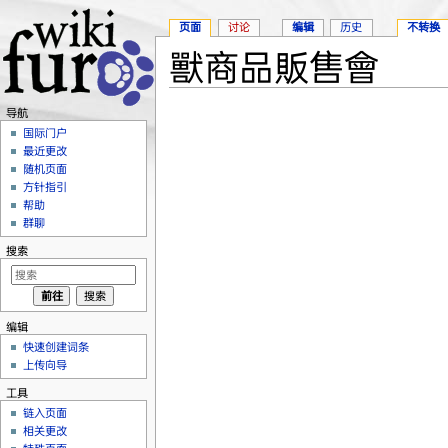
页面
讨论
编辑
历史
不转换
獸商品販售會
跳转至：
导航
、
搜索
导航
国际门户
最近更改
随机页面
方针指引
帮助
群聊
搜索
编辑
快速创建词条
上传向导
工具
链入页面
相关更改