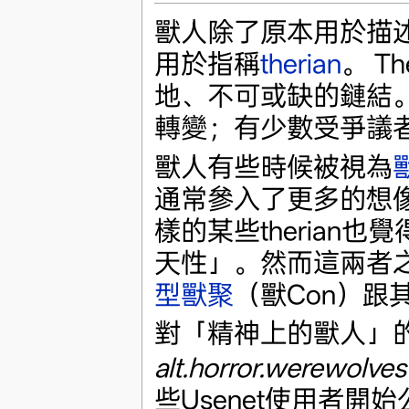
獸人除了原本用於描
用於指稱
therian
。 T
地、不可或缺的鏈結
轉變；有少數受爭議
獸人有些時候被視為
通常參入了更多的想像
樣的某些therian也
天性」。然而這兩者
型獸聚
（獸Con）跟
對「精神上的獸人」
alt.horror.werewolves
些Usenet使用者