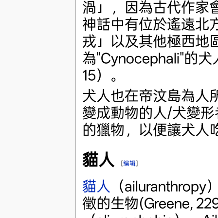
渦」，因為古代作家
神話中有位於遙遠北
戎」以及其他極西地
為"Cynocephali"
15）。
犬人也在帝汶島為人
變成動物的人/犬變
的獵物，以便讓犬人吃掉
貓人
[
编辑
]
貓人
（ailuranth
徵的生物(Greene,