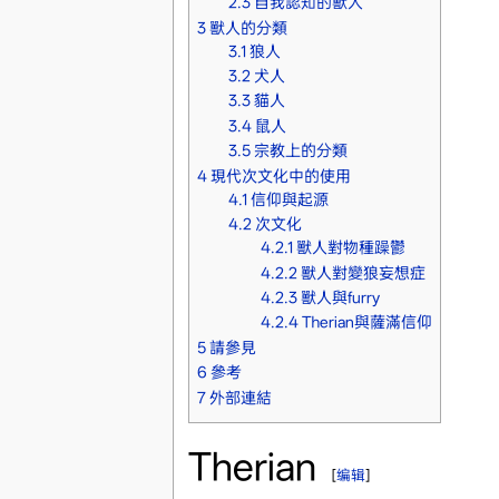
2.3
自我認知的獸人
3
獸人的分類
3.1
狼人
3.2
犬人
3.3
貓人
3.4
鼠人
3.5
宗教上的分類
4
現代次文化中的使用
4.1
信仰與起源
4.2
次文化
4.2.1
獸人對物種躁鬱
4.2.2
獸人對變狼妄想症
4.2.3
獸人與furry
4.2.4
Therian與薩滿信仰
5
請參見
6
參考
7
外部連結
Therian
[
编辑
]