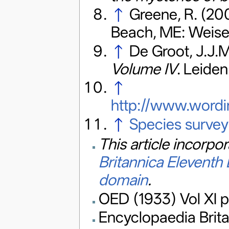
↑
Greene, R. (20
Beach, ME: Weise
↑
De Groot, J.J.M
Volume IV
. Leiden:
↑
http://www.wordin
↑
Species survey
This article incorpo
Britannica Eleventh 
domain
.
OED (1933) Vol XI 
Encyclopaedia Brita