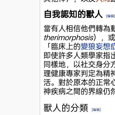
自我認知的獸人
[
编辑
當有人相信他們轉為
therimorphosis
），
「臨床上的
變狼妄想
即使許多人類學家指
同樣地，以社交身分
理健康專家判定為精
活。對於原本的正常
神疾病之間的界線仍
獸人的分類
[
编辑
]