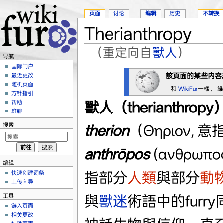
页面
讨论
编辑
历史
不转换
Therianthropy
（重定向自
獸人
）
导航
跳转至：
导航
、
搜索
国际门户
該頁面的某些内容
最近更改
随机页面
和
WikiFur
一樣， 
方针指引
獸人（therianthropy
帮助
群聊
搜索
therion
（Θηριον,
anthrōpos
(ανθρω
编辑
指部分
人類
與部分
動
快速创建词条
上传向导
工具
與
獸迷
術語中的fur
链入页面
相关更改