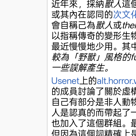
近年來，採納
獸人
這
或其內在認同的
次文
會自稱己為
獸人
或
the
以指稱傳奇的變形生
最近慢慢地少用。其
較為「野獸」風格的furr
一些誤解產生。
Usenet
上的
alt.horro
的成員討論了關於虛
自己有部分是非人動
人是認真的而帶起了
也加入了這個群組。最早
但因為這個詞精確上是指