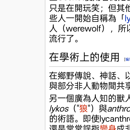
只是在開玩笑；但其
些人一開始自稱為「
l
人（werewolf），所
流行了。
在學術上的使用
[
编
在鄉野傳說、神話、
與部分非人動物間共
另一個廣為人知的獸
lykos
（"
狼
"）與
anthr
的術語。即使lycan
還是常常誤指
變身
成