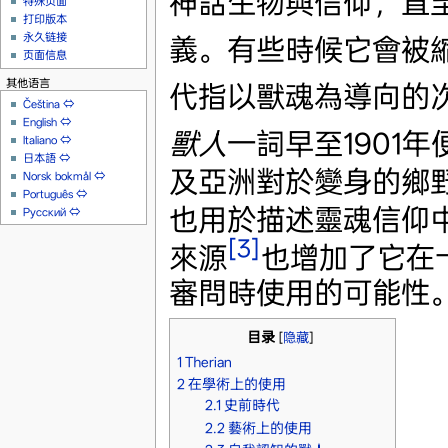
神話生物與信仰，直
特殊页面
打印版本
永久链接
義。有些時候它會被縮寫成
页面信息
其他语言
代指以獸魂為導向的
Čeština
⇔
English
⇔
獸人
一詞早至1901
Italiano
⇔
日本語
⇔
及亞洲對於變身的鄉
Norsk bokmål
⇔
Português
⇔
也用於描述靈魂信仰
Русский
⇔
[3]
來源
也增加了它在
審問時使用的可能性
目录
[
隐藏
]
1
Therian
2
在學術上的使用
2.1
史前時代
2.2
藝術上的使用