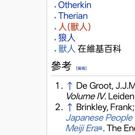
Otherkin
Therian
人(獸人)
狼人
獸人
在維基百科
參考
[
编辑
]
↑
De Groot, J.J.M
Volume IV
. Leiden:
↑
Brinkley, Frank
Japanese People f
Meiji Era
. The En