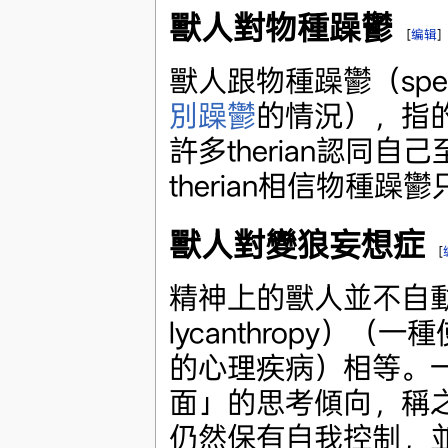
獸人對物種躁鬱
[
编辑
]
獸人跟物種躁鬱（spec
別躁鬱
的情況），指
許多therian認同
therian相信物種
獸人對變狼妄想症
[
精神上的獸人並不自動與
lycanthropy）
的心理疾病）相等。
面」的思考傾向，稱
仍然保有自我控制，