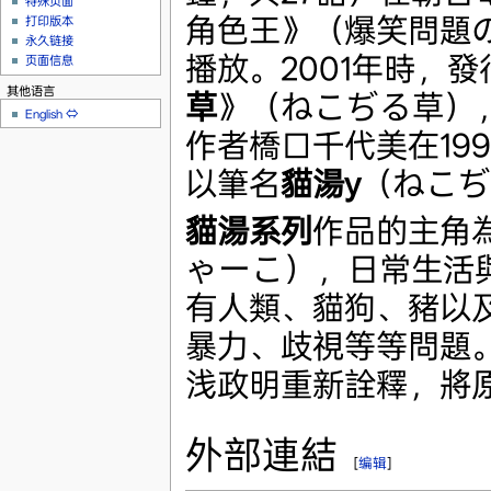
特殊页面
角色王》（爆笑問題
打印版本
永久链接
播放。2001年時，發
页面信息
其他语言
草
》（ねこぢる草）
English
⇔
作者橋口千代美在19
以筆名
貓湯y
（ねこぢ
貓湯系列
作品的主角
ゃーこ），日常生活
有人類、貓狗、豬以
暴力、歧視等等問題。
浅政明重新詮釋，將
外部連結
[
编辑
]