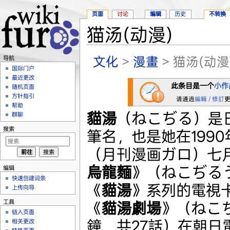
页面
讨论
编辑
历史
不转换
猫汤(动漫)
跳转至：
导航
、
搜索
文化
>
漫畫
> 猫汤(动漫
导航
国际门户
最近更改
此条目是一个
小作
随机页面
方针指引
请通過
編輯 / 修訂
帮助
貓湯
（ねこぢる）是
群聊
搜索
筆名，也是她在1990
（月刊漫画ガロ）七
烏龍麵
》（ねこぢる
编辑
快速创建词条
《
貓湯
》系列的電視卡
上传向导
工具
《
貓湯劇場
》（ねこ
链入页面
鐘，共27話）在朝日
相关更改