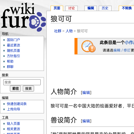
页面
讨论
编辑
历史
不转换
狼可可
跳转至：
导航
、
搜索
社群
>
人物
> 狼可可
导航
国际门户
此条目是一个
小作
最近更改
请通過
編輯 / 修訂
随机页面
方针指引
帮助
群聊
搜索
人物简介
[
编辑
]
编辑
快速创建词条
狼可可是一名中国大陆的绘画爱好者，平
上传向导
工具
兽设简介
[
编辑
]
链入页面
相关更改