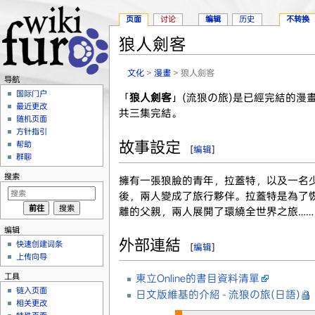
页面
讨论
编辑
历史
不转换
狼人劍客
跳转至：
导航
、
搜索
文化
>
漫畫
> 狼人劍客
导航
国际门户
「
狼人劍客
」(流狼の旅)是已經完結的漫
最近更改
共三集完結。
随机页面
方针指引
故事設定
帮助
[
编辑
]
群聊
搜索
擁有一張狼臉的青年，拉蓋特，以及一名
後，兩人變成了旅行夥伴。拉蓋特是為了
離的父親，兩人展開了環繞全世界之旅……
编辑
外部連結
快速创建词条
[
编辑
]
上传向导
工具
東立Online的書目資料清單
链入页面
日文版維基的介紹 - 流狼の旅(日語)
相关更改