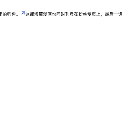
[2]
给家里的狗狗。
这部短篇漫画也同时刊登在粉丝专页上，最后一话