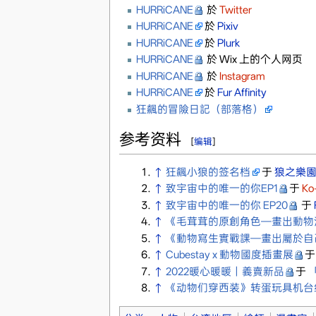
HURRiCANE
於
Twitter
HURRiCANE
於
Pixiv
HURRiCANE
於
Plurk
HURRiCANE
於 Wix 上的个人网页
HURRiCANE
於
Instagram
HURRiCANE
於
Fur Affinity
狂飆的冒險日記（部落格）
参考资料
[
编辑
]
↑
狂飆小狼的签名档
于
狼之樂
↑
致宇宙中的唯一的你EP1
于
Ko-
↑
致宇宙中的唯一的你 EP20
于
↑
《毛茸茸的原創角色—畫出動物
↑
《動物寫生實戰課—畫出屬於自
↑
Cubestay x 動物國度插畫展
于
↑
2022暖心暖暖｜義賣新品
于
↑
《动物们穿西装》转蛋玩具机台