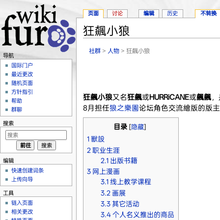
页面
讨论
编辑
历史
不转换
狂飆小狼
跳转至：
导航
、
搜索
社群
>
人物
> 狂飆小狼
导航
国际门户
最近更改
随机页面
方针指引
狂飆小狼
又名
狂飆
或
HURRiCANE
或
飆飆
，
帮助
8月担任
狼之樂園
论坛角色交流繪版的版主
群聊
搜索
目录
[
隐藏
]
1
獸設
2
职业生涯
2.1
出版书籍
编辑
快速创建词条
3
网上漫画
上传向导
3.1
线上教学课程
3.2
画展
工具
链入页面
3.3
其它活动
相关更改
3.4
个人名义推出的商品