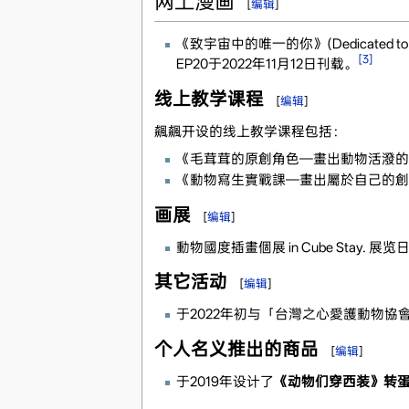
网上漫画
[
编辑
]
《致宇宙中的唯一的你》(Dedicated t
[3]
EP20于2022年11月12日刊载。
线上教学课程
[
编辑
]
飆飆开设的线上教学课程包括：
《毛茸茸的原創角色—畫出動物活潑的
《動物寫生實戰課—畫出屬於自己的創
画展
[
编辑
]
動物國度插畫個展 in Cube Stay. 展览
其它活动
[
编辑
]
于2022年初与「台灣之心愛護動物
个人名义推出的商品
[
编辑
]
于2019年设计了
《动物们穿西装》转