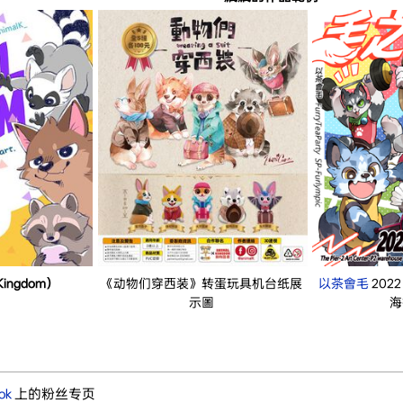
Kingdom）
《动物们穿西装》转蛋玩具机台纸展
以茶會毛
202
示圖
海
ok
上的粉丝专页