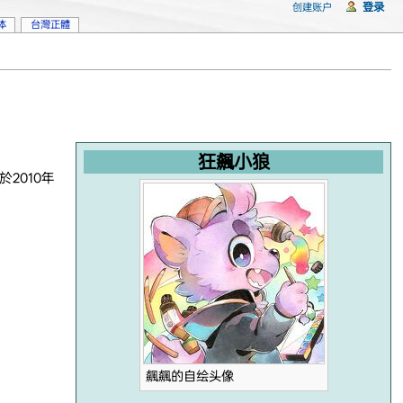
登录
创建账户
体
台灣正體
狂飆小狼
2010年
飆飆的自绘头像