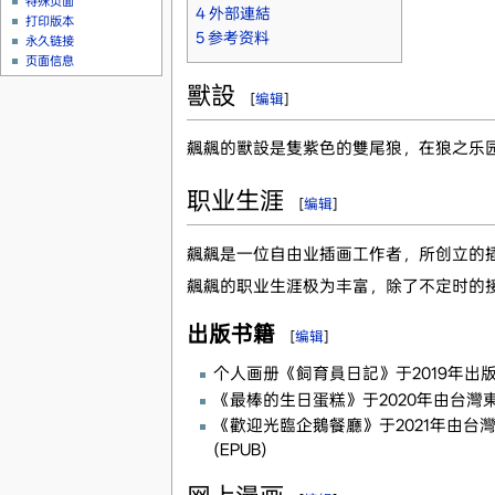
特殊页面
4
外部連結
打印版本
5
参考资料
永久链接
页面信息
獸設
[
编辑
]
飆飆的獸設是隻紫色的雙尾狼，在狼之乐
职业生涯
[
编辑
]
飆飆是一位自由业插画工作者，所创立的
飆飆的职业生涯极为丰富，除了不定时的
出版书籍
[
编辑
]
个人画册《飼育員日記》于2019年出
《最棒的生日蛋糕》于2020年由台灣東販出版社出版
《歡迎光臨企鵝餐廳》于2021年由台灣東販出版社
(EPUB)