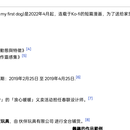
o my first dog)是2022年4月起，连载于Ko-fi的短篇漫画，为了送
[4]
動態與特徵》
[5]
作靈感集》
[6]
日期：2019年2月25日 至 2019年4月25日.
[7]
協會」的「浪心暖暖」义卖活动担任春联设计师。
[8]
蛋玩具
，由 伙伴玩具有限公司 进行全台铺货。
飆飊的作品範例