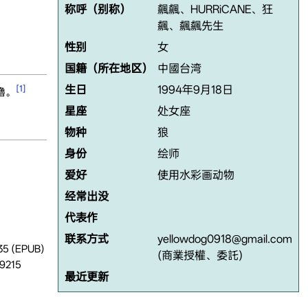
称呼（别称）
飆飆、HURRiCANE、狂
飆、飆飆先生
性别
女
国籍（所在地区）
中國台湾
[1]
生日
1994年9月18日
嚕。
星座
处女座
物种
狼
身份
绘师
爱好
使用水彩画动物
经常出没
代表作
联系方式
yellowdog0918@gmail.com
 (EPUB)
(商業授權、委託)
215
最近更新