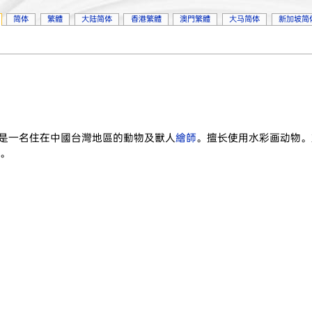
简体
繁體
大陆简体
香港繁體
澳門繁體
大马简体
新加坡简
是一名住在中國台灣地區的動物及獸人
繪師
。擅长使用水彩画动物。於
。