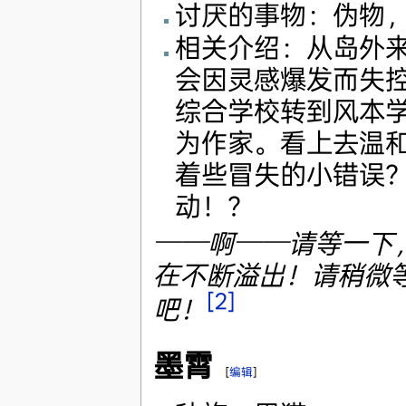
讨厌的事物：伪物
相关介绍：从岛外
会因灵感爆发而失
综合学校转到风本
为作家。看上去温
着些冒失的小错误
动！？
──啊──请等一下
在不断溢出！请稍微
[2]
吧！
墨霄
[
编辑
]