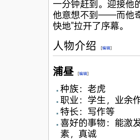
一分钟赶到。迎接他
他意想不到——而他
快地"拉开了序幕。
人物介绍
[
编辑
]
浦昼
[
编辑
]
种族：老虎
职业：学生，业余
特长：写作等
喜好的事物：能激
素，真诚