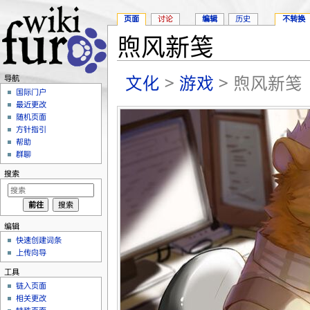
页面
讨论
编辑
历史
不转换
煦风新笺
跳转至：
导航
、
搜索
文化
>
游戏
> 煦风新笺
导航
国际门户
最近更改
随机页面
方针指引
帮助
群聊
搜索
编辑
快速创建词条
上传向导
工具
链入页面
相关更改