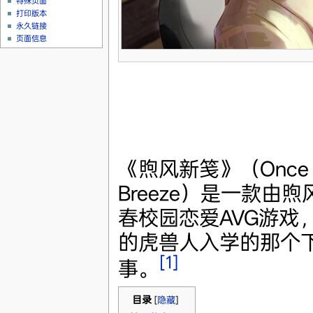
特殊页面
打印版本
永久链接
页面信息
《煦风新笺》（Once U
Breeze）是一款由
春校园恋爱AVG游戏
的虎兽人入学的那个
[1]
事。
目录
[
隐藏
]