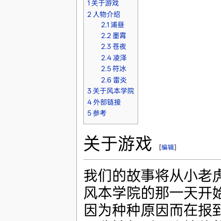
1
关于游戏
2
人物介绍
2.1
浦昼
2.2
墨霄
2.3
苍夜
2.4
凌泽
2.5
符冰
2.6
雷炎
3
关于风本学院
4
外部链接
5
参考
关于游戏
[
编辑
]
我们的故事将从小老
风本学院的那一天开
因为种种原因而在报