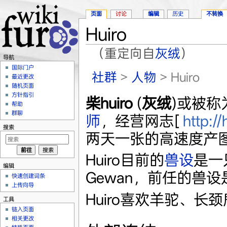
页面
讨论
编辑
历史
不转换
Huiro
（重定向自
灰绒
）
导航
跳转至：
导航
、
搜索
国际门户
社群
>
人物
> Huiro
最近更改
随机页面
方针指引
柴huiro
(
灰绒
)或被称
帮助
群聊
师
，经营网志[
http:/
搜索
两天一张的高速度产
Huiro目前的
兽设
是一
编辑
Gewan，前任的兽
快速创建词条
上传向导
Huiro喜欢羊驼、
工具
链入页面
相关更改