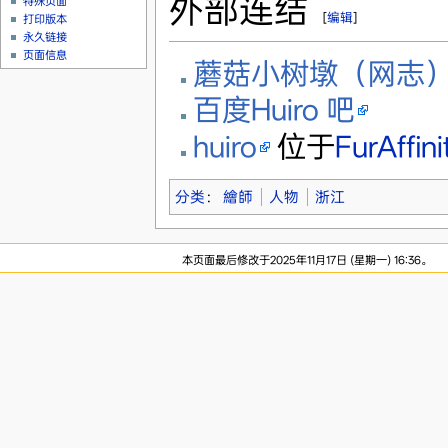
外部连结
特殊页面
[
编辑
]
打印版本
永久链接
页面信息
蘑菇小树墩（网志
百度Huiro 吧
huiro
位于
FurAffini
分类
：
繪師
人物
浙江
本页面最后修改于2025年11月17日 (星期一) 16:36。