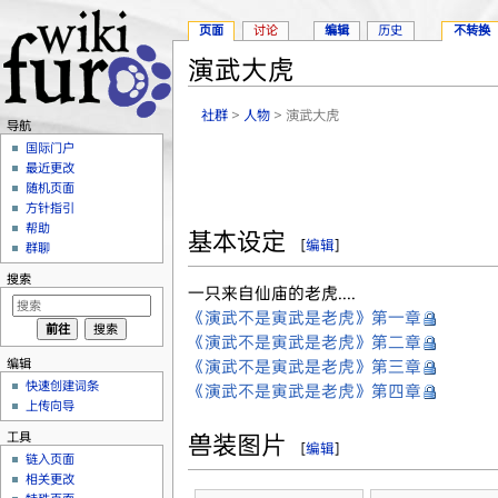
页面
讨论
编辑
历史
不转换
演武大虎
跳转至：
导航
、
搜索
社群
>
人物
> 演武大虎
导航
国际门户
最近更改
随机页面
方针指引
帮助
基本设定
[
编辑
]
群聊
搜索
一只来自仙庙的老虎....
《演武不是寅武是老虎》第一章
《演武不是寅武是老虎》第二章
编辑
《演武不是寅武是老虎》第三章
快速创建词条
《演武不是寅武是老虎》第四章
上传向导
工具
兽装图片
[
编辑
]
链入页面
相关更改