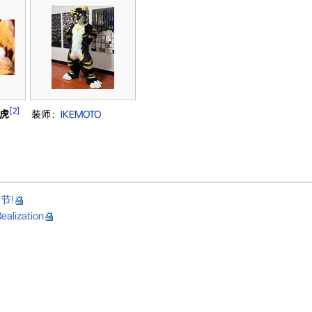
[2]
虎
装师：
IKEMOTO‎
节!
ealization