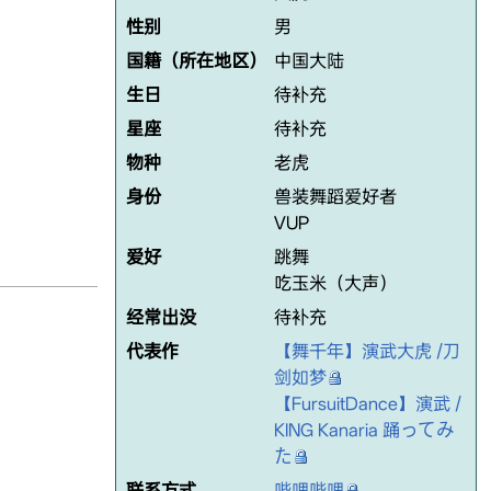
性别
男
国籍（所在地区）
中国大陆
生日
待补充
星座
待补充
物种
老虎
身份
兽装舞蹈爱好者
VUP
爱好
跳舞
吃玉米（大声）
经常出没
待补充
代表作
【舞千年】演武大虎 /刀
剑如梦
【FursuitDance】演武 /
KING Kanaria 踊ってみ
た
联系方式
哔哩哔哩