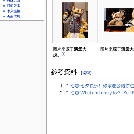
特殊页面
打印版本
永久链接
页面信息
图片来源于
演武大
图片来源于
演武大
[1]
虎
。
参考资料
[
编辑
]
↑
动态:七夕快乐！你家老公陪你过
↑
动态:What am I crazy for？ Self R