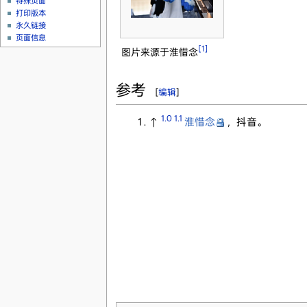
特殊页面
打印版本
永久链接
页面信息
[1]
图片来源于淮惜念
参考
[
编辑
]
1.0
1.1
↑
淮惜念
，抖音。