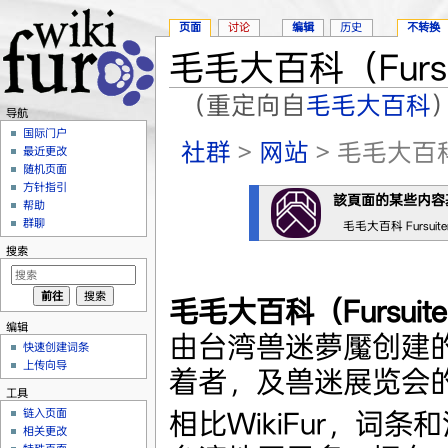
页面
讨论
编辑
历史
不转换
毛毛大百科（Fursuit
（重定向自
毛毛大百科
导航
跳转至：
导航
、
搜索
国际门户
社群
>
网站
> 毛毛大百科（F
最近更改
随机页面
方针指引
該頁面的某些内容
帮助
群聊
毛毛大百科 Fursuit
搜索
毛毛大百科（Fursuiter
编辑
由台湾兽迷夢魘创建
快速创建词条
上传向导
着者，及兽迷展览会的W
工具
相比WikiFur，词条
链入页面
相关更改