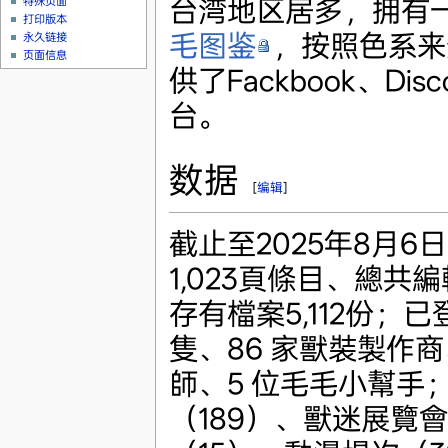
台湾地区居多，拥有
特殊页面
打印版本
毛图鉴
，按照色系来
永久链接
页面信息
供了Fackbook、Dis
台。
数据
[
编辑
]
截止至2025年8月6
1,023頁條目、總共編輯
存有檔案5,112份；已
隻、86 家獸裝製作商
師、5 位毛毛小幫手
（189）、獸迷展覽