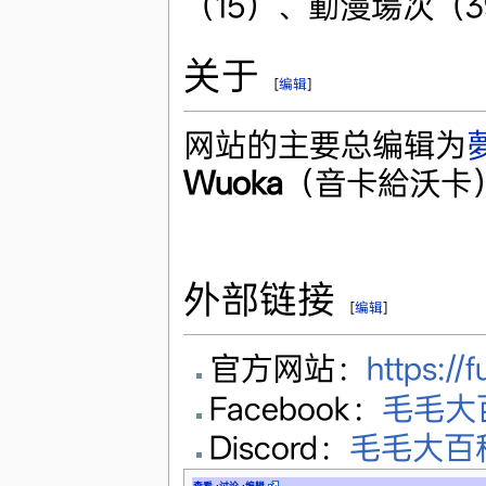
（15）、動漫場次（
关于
[
编辑
]
网站的主要总编辑为
Wuoka
（音卡給沃卡
外部链接
[
编辑
]
官方网站：
https:/
Facebook：
毛毛大
Discord：
毛毛大百科■F
查看
·
讨论
·
编辑