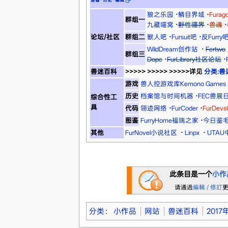
狼之乐园
·
鳞目界域
·
Fura
群组一
九藏喵窝
·
野性疆界
·
兽魂
·
论坛/社区
群组二
獸人吧
·
Fursuit吧
·
反Furry
WildDream创作站
·
Fertwo
群组三
Dope
·
FurLibrary社区论坛
·
兽迷百科
>>>>> >>>>> >>>>>详见
分类:兽
游戏
兽人控游戏库Kemono Games
历史
档案馆与时间机器
·
FEC兽展
综合性工
具
代码
翎迹网络
·
FurCoder
·
FurDev
图鉴
FurryHome福瑞之家
·
今日鉴
其他
FurNovel小说社区
·
Linpx
·
UTA
此条目是一个
小作
请通過
編輯 / 修訂
分类
：
小作品
网站
兽迷百科
201