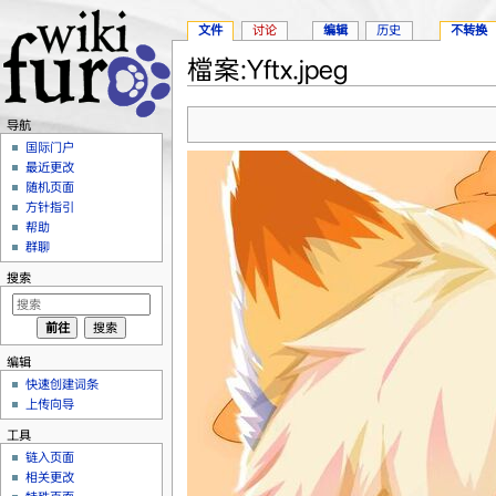
文件
讨论
编辑
历史
不转换
檔案:Yftx.jpeg
跳转至：
导航
、
搜索
导航
国际门户
最近更改
随机页面
方针指引
帮助
群聊
搜索
编辑
快速创建词条
上传向导
工具
链入页面
相关更改