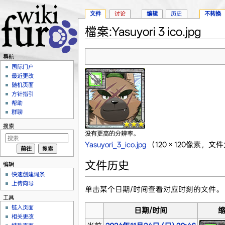
文件
讨论
编辑
历史
不转换
檔案:Yasuyori 3 ico.jpg
跳转至：
导航
、
搜索
导航
国际门户
最近更改
随机页面
方针指引
帮助
群聊
搜索
没有更高的分辨率。
Yasuyori_3_ico.jpg
‎
（120 × 120像素，文件
文件历史
编辑
快速创建词条
上传向导
单击某个日期/时间查看对应时刻的文件。
工具
链入页面
日期/时间
相关更改