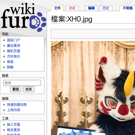
文件
讨论
编辑
历史
不转换
檔案:XH0.jpg
跳转至：
导航
、
搜索
导航
国际门户
最近更改
随机页面
方针指引
帮助
群聊
搜索
编辑
快速创建词条
上传向导
工具
链入页面
相关更改